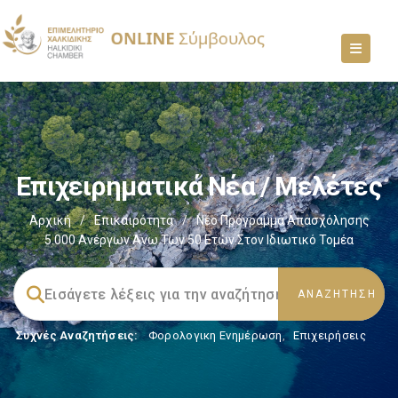
Επιχειρηματικά Νέα / Μελέτες
Αρχική
/
Επικαιρότητα
/
Νέο Πρόγραμμα Απασχόλησης
5.000 Ανέργων Άνω Των 50 Ετών Στον Ιδιωτικό Τομέα
Συχνές Αναζητήσεις:
Φορολογικη Ενημέρωση
,
Επιχειρήσεις