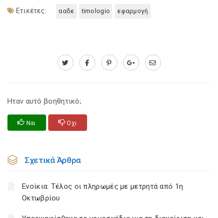
Ετικέτες:
ααδε
timologio
εφαρμογή
Ηταν αυτό βοηθητικό;
Ναι
Οχι
Σχετικά Άρθρα
Ενοίκια: Τέλος οι πληρωμές με μετρητά από 1η
Οκτωβρίου