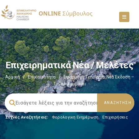
Επιχειρηματικά Νέα / Μελέτες
Αρχική
/
Επικαιρότητα
/
Εφαρμογή Timologio: Νέα Έκδοση –
Τί Περιλαμβάνει
Συχνές Αναζητήσεις:
Φορολογικη Ενημέρωση
,
Επιχειρήσεις