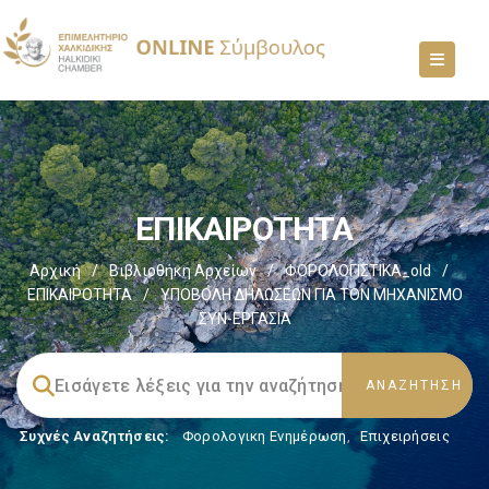
ΕΠΙΚΑΙΡΟΤΗΤΑ
Αρχική
/
Βιβλιοθήκη Αρχείων
/
ΦΟΡΟΛΟΓΙΣΤΙΚΑ_old
/
ΕΠΙΚΑΙΡΟΤΗΤΑ
/
ΥΠΟΒΟΛΗ ΔΗΛΩΣΕΩΝ ΓΙΑ ΤΟΝ ΜΗΧΑΝΙΣΜΟ
ΣΥΝ-ΕΡΓΑΣΙΑ
Συχνές Αναζητήσεις:
Φορολογικη Ενημέρωση
,
Επιχειρήσεις