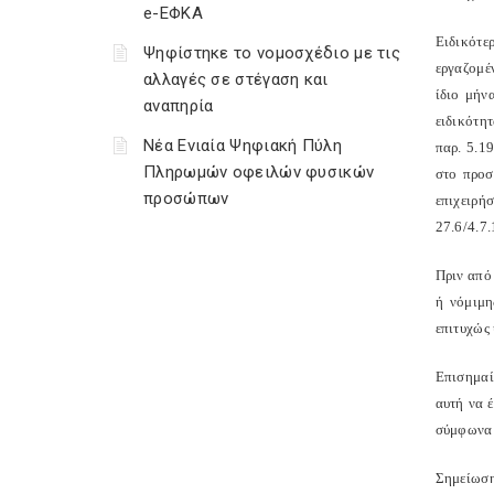
e-ΕΦΚΑ
Ειδικότερ
Ψηφίστηκε το νομοσχέδιο με τις
εργαζομέν
αλλαγές σε στέγαση και
ίδιο μήν
αναπηρία
ειδικότη
Νέα Ενιαία Ψηφιακή Πύλη
παρ. 5.1
Πληρωμών οφειλών φυσικών
στο προσ
προσώπων
επιχειρή
27.6/4.7.
Πριν από
ή νόμιμη
επιτυχώς
Επισημαί
αυτή να 
σύμφωνα 
Σημείωση