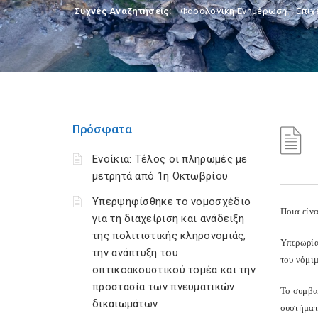
Συχνές Αναζητήσεις:
Φορολογικη Ενημέρωση
,
Επιχ
Πρόσφατα
Ενοίκια: Τέλος οι πληρωμές με
μετρητά από 1η Οκτωβρίου
Υπερψηφίσθηκε το νομοσχέδιο
Ποια είν
για τη διαχείριση και ανάδειξη
της πολιτιστικής κληρονομιάς,
Υπερωρία
την ανάπτυξη του
του νόμι
οπτικοακουστικού τομέα και την
προστασία των πνευματικών
Το συμβα
δικαιωμάτων
συστήματ