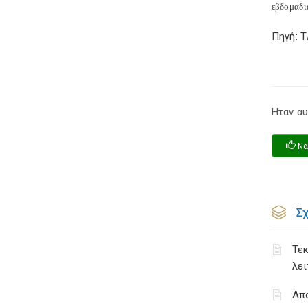
εβδομαδι
Πηγή: 
Ηταν αυ
Να
Σ
Τεκ
λε
Απ