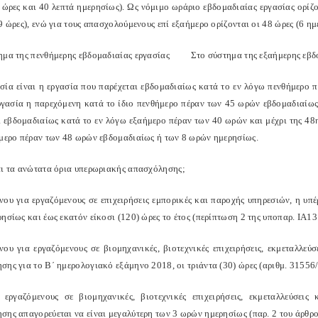
 ώρες και 40 λεπτά ημερησίως). Ως νόμιμο ωράριο εβδομαδιαίας εργασίας ορίζο
9 ώρες), ενώ για τους απασχολούμενους επί εξαήμερο ορίζονται οι 48 ώρες (6 ημέ
ημα της πενθήμερης εβδομαδιαίας εργασίας
Στο σύστημα της εξαήμερης εβδ
σία είναι η εργασία που παρέχεται εβδομαδιαίως κατά το εν λόγω πενθήμερο 
εργασία η παρεχόμενη κατά το ίδιο πενθήμερο πέραν των 45 ωρών εβδομαδιαίω
ι εβδομαδιαίως κατά το εν λόγω εξαήμερο πέραν των 40 ωρών και μέχρι της 48
ήμερο πέραν των 48 ωρών εβδομαδιαίως ή των 8 ωρών ημερησίως.
αι τα ανώτατα όρια υπερωριακής απασχόλησης;
νου για εργαζόμενους σε επιχειρήσεις εμπορικές και παροχής υπηρεσιών, η υπέ
ησίως και έως εκατόν είκοσι (120) ώρες το έτος (περίπτωση 2 της υποπαρ. ΙΑ1
νου για εργαζόμενους σε βιομηχανικές, βιοτεχνικές επιχειρήσεις, εκμεταλλεύ
σης για το Β΄ ημερολογιακό εξάμηνο 2018, οι τριάντα (30) ώρες (αριθμ. 31556
 εργαζόμενους σε βιομηχανικές, βιοτεχνικές επιχειρήσεις, εκμεταλλεύσει
σης απαγορεύεται να είναι μεγαλύτερη των 3 ωρών ημερησίως (παρ. 2 του άρθρο