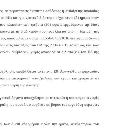
ες, σε περιπτώσεις έκτακτης ασθένειας ή αυθαίρετης απουσίας
σιάζει και για χρονικό διάστημα μέχρι πέντε (5) ημέρες στον
των πλαισίων των τριάντα (30) ωρών, εργαζόμενοι της ίδιας
φωνα με τη διαδικασία που προβλέπεται από τη διάταξη της
 της απόφασης με αριθμ. 31556/670/2018, δεν εφαρμόζονται
αι στις διατάξεις του ΠΔ της 27.6/4.7.1932 καθώς και των
οτελών ρυθμίσεων, χωρίς αναφορά στις διατάξεις του ΠΔ της
σχόλησης υποβάλλεται το έντυπο Ε8: Αναγγελία υπερεργασίας
νόμιμη υπερωριακή απασχόληση και έχουν καταχωριστεί σε
γματοποίηση της αλλαγής.
λεγκτικά όργανα απασχόληση σε υπερωρία ή υπερεργασία χωρίς
πράξη του αρμοδίου οργάνου σε βάρος του εργοδότη κυρώσεις
 ή των 8 επί εξαημέρου ωρών την ημέρα, ανεξαρτήτως του