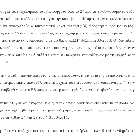
α, για τις επιχειρήσεις που λειτουργούν όλο το 24ωρο με εναλλασσόμενες ομάδ
ου κάποιας ομάδας, μπορεί, για την κάλυψη της θέσης του εργαζομένου που απου
α, να απασχοληθούν υπερωριακά μέχρι τέσσερις (4) ώρες την ημέρα και εντός 
τας των άλλων ομάδων εργασίας με καταχώρηση της υπερωριακής εργασίας, σύμ
9 της Υπουργικής Απόφασης με αριθμ. οικ.32143/Δ1.11288/2018. Οι διατάξεις
ωπικό των αρτοποιείων, των αυτοκινήτων, των επιχειρήσεων που δεν υπάγοντ
σεων στις οποίες οι διατάξεις «περί οκταώρου» επεκτάθηκαν με τη μορφή αυτ
1932.
 την έναρξη πραγματοποίησης της υπερεργασίας ή της νόμιμης υπερωριακής απα
ς υπερωριακής απασχόλησης. Στοιχεία που αφορούν την υπερεργασία ή τη 
 υποβληθέν έντυπο Ε8 μπορούν να τροποποιηθούν με νέα υποβολή πριν την πρα
νεται ότι για κάθε εργαζόμενο, για τον οποίο διαπιστώνεται από τα αρμόδια ε
έχει καταχωρηθεί πριν από την έναρξη πραγματοποίησής της, επιβάλλονται με 
με τα άρθρα 24 και 28 του Ν.3996/2011.
: Για να υπάρχει υπερωρία, απαιτείται η υπέρβαση των 9 επί πενθημέρου