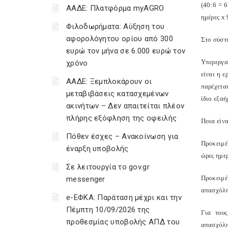
(40:6 = 6
ΑΑΔΕ: Πλατφόρμα myAGRO
ημέρες x 
Φιλοδωρήματα: Αύξηση του
αφορολόγητου ορίου από 300
Στο σύστ
ευρώ τον μήνα σε 6.000 ευρώ τον
Υπερεργα
χρόνο
είναι η 
ΑΑΔΕ: Ξεμπλοκάρουν οι
παρέχετα
μεταβιβάσεις κατασχεμένων
ίδιο εξα
ακινήτων – Δεν απαιτείται πλέον
πλήρης εξόφληση της οφειλής
Ποια είν
Πόθεν έσχες – Ανακοίνωση για
Προκειμέ
έναρξη υποβολής
ώρες ημερ
Σε λειτουργία το gov.gr
Προκειμέ
messenger
απασχόλη
e-ΕΦΚΑ: Παράταση μέχρι και την
Πέμπτη 10/09/2026 της
Για τους
προθεσμίας υποβολής ΑΠΔ του
απασχόλη