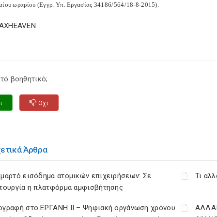
αίου ωραρίου (Εγγρ. Υπ. Εργασίας 34186/564/18-8-2015).
TAXHEAVEN
τό βοηθητικό;
ι
Οχι
χετικά Άρθρα
μαρτό εισόδημα ατομικών επιχειρήσεων: Σε
Τι αλλ
ιτουργία η πλατφόρμα αμφισβήτησης
ογραφή στο ΕΡΓΑΝΗ ΙΙ – Ψηφιακή οργάνωση χρόνου
ΑΛΛΑΓ