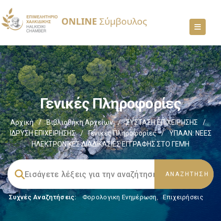
Γενικές Πληροφορίες
Αρχική
/
Βιβλιοθήκη Αρχείων
/
ΣΥΣΤΑΣΗ ΕΠΙΧΕΙΡΗΣΗΣ
/
ΙΔΡΥΣΗ ΕΠΙΧΕΙΡΗΣΗΣ
/
Γενικές Πληροφορίες
/
ΥΠΑΑΝ: ΝΕΕΣ
ΗΛΕΚΤΡΟΝΙΚΕΣ ΔΙΑΔΙΚΑΣΙΕΣ ΕΓΓΡΑΦΗΣ ΣΤΟ ΓΕΜΗ
Συχνές Αναζητήσεις:
Φορολογικη Ενημέρωση
,
Επιχειρήσεις