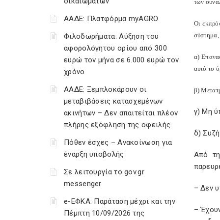
δικαιωμάτων
των συνα
ΑΑΔΕ: Πλατφόρμα myAGRO
Οι εκπρό
σύστημα,
Φιλοδωρήματα: Αύξηση του
αφορολόγητου ορίου από 300
α) Επανα
ευρώ τον μήνα σε 6.000 ευρώ τον
αυτό το ό
χρόνο
ΑΑΔΕ: Ξεμπλοκάρουν οι
β) Μετατ
μεταβιβάσεις κατασχεμένων
γ) Μη ύ
ακινήτων – Δεν απαιτείται πλέον
πλήρης εξόφληση της οφειλής
δ) Συζή
Πόθεν έσχες – Ανακοίνωση για
έναρξη υποβολής
Από τη
παρευρέ
Σε λειτουργία το gov.gr
messenger
– Δεν 
e-ΕΦΚΑ: Παράταση μέχρι και την
– Έχου
Πέμπτη 10/09/2026 της