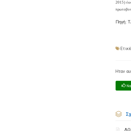
2015) έω
πρωτοβου
Πηγή: 
Ετικέ
Ηταν αυ
Να
Σ
ΛΟ