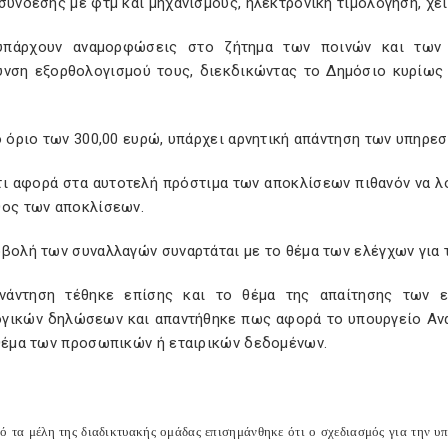
σύνδεσης με φτμ και μηχανισμούς, ηλεκτρονική τιμολόγηση, χε
πάρχουν αναμορφώσεις στο ζήτημα των ποινών και των 
υνση εξορθολογισμού τους, διεκδικώντας το Δημόσιο κυρίως 
ο όριο των 300,00 ευρώ, υπάρχει αρνητική απάντηση των υπηρεσ
τι αφορά στα αυτοτελή πρόστιμα των αποκλίσεων πιθανόν να λ
θος των αποκλίσεων.
βολή των συναλλαγών συναρτάται με το θέμα των ελέγχων για τ
νάντηση τέθηκε επίσης και το θέμα της απαίτησης των ε
γικών δηλώσεων και απαντήθηκε πως αφορά το υπουργείο Ανάπ
 θέμα των προσωπικών ή εταιρικών δεδομένων.
πό τα μέλη της διαδικτυακής ομάδας επισημάνθηκε ότι ο σχεδιασμός για την 