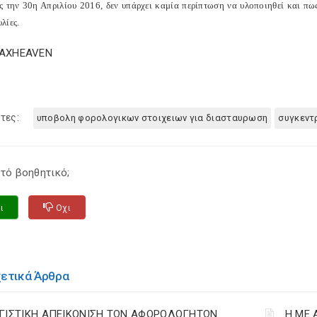
ς την 30η Απριλίου 2016, δεν υπάρχει καμία περίπτωση να υλοποιηθεί και πω
λίες.
TAXHEAVEN
τες:
υποβολη φορολογικων στοιχειων για διασταυρωση
συγκεντ
τό βοηθητικό;
ι
Οχι
χετικά Άρθρα
ΓΙΣΤΙΚΗ ΑΠΕΙΚΟΝΙΣΗ ΤΩΝ ΑΦΟΡΟΛΟΓΗΤΩΝ
Η ΜΕ 