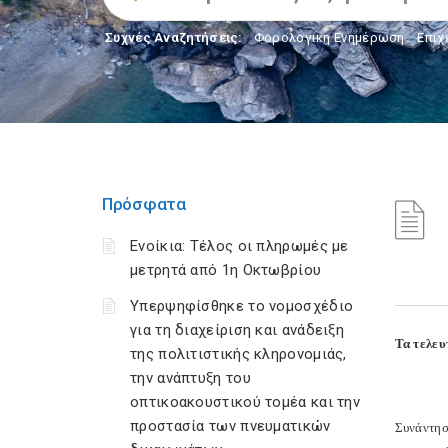
Συχνές Αναζητήσεις:
Φορολογικη Ενημέρωση
,
Επιχ
Πρόσφατα
Ενοίκια: Τέλος οι πληρωμές με
μετρητά από 1η Οκτωβρίου
Υπερψηφίσθηκε το νομοσχέδιο
για τη διαχείριση και ανάδειξη
Τα τελευ
της πολιτιστικής κληρονομιάς,
την ανάπτυξη του
οπτικοακουστικού τομέα και την
προστασία των πνευματικών
Συνάντησ