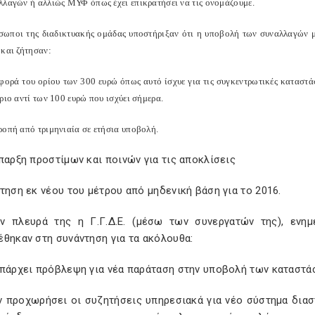
λλαγών ή αλλιώς ΜΥΦ όπως έχει επικρατήσει να τις ονομάζουμε.
σωποι της διαδικτυακής ομάδας υποστήριξαν ότι η υποβολή των συναλλαγών μ
 και ζήτησαν:
φορά του ορίου των 300 ευρώ όπως αυτό ίσχυε για τις συγκεντρωτικές καταστ
ριο αντί των 100 ευρώ που ισχύει σήμερα.
ροπή από τριμηνιαία σε ετήσια υποβολή.
παρξη προστίμων και ποινών για τις αποκλίσεις
τηση εκ νέου του μέτρου από μηδενική βάση για το 2016.
ν πλευρά της η Γ.Γ.Δ.Ε. (μέσω των συνεργατών της), ενη
θηκαν στη συνάντηση για τα ακόλουθα:
υπάρχει πρόβλεψη για νέα παράταση στην υποβολή των καταστά
ν προχωρήσει οι συζητήσεις υπηρεσιακά για νέο σύστημα δια