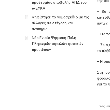
της δια
προθεσμίας υποβολής ΑΠΔ του
e-ΕΦΚΑ
– Θα υ
Ψηφίστηκε το νομοσχέδιο με τις
κατεύθ
αλλαγές σε στέγαση και
αυτών.
αναπηρία
– Για τ
Νέα Ενιαία Ψηφιακή Πύλη
Πληρωμών οφειλών φυσικών
– Σε ό,
προσώπων
το πλή
– Η υπο
Στη συ
φορολο
για το
Τέλος, α