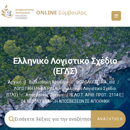
Ελληνικό Λογιστικό Σχέδιο
(ΕΓΛΣ)
Αρχική
/
Βιβλιοθήκη Αρχείων
/
ΦΟΡΟΛΟΓΙΣΤΙΚΑ_old
/
ΛΟΓΙΣΤΙΚΗ ΕΝΗΜΕΡΩΣΗ
/
Ελληνικό Λογιστικό Σχέδιο
(ΕΓΛΣ)
/
Αποσβέσεις Πάγιων
/
Σ.ΛΟ.Τ. ΑΡΙΘ. ΠΡΩΤ.: 2114 ΕΞ
24.10.2017 ΈΝΑΡΞΗ ΑΠΟΣΒΕΣΕΩΝ ΣΕ ΑΠΟΘΗΚΗ