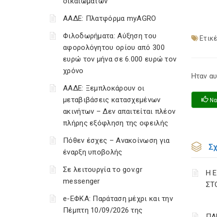
δικαιωμάτων
ΑΑΔΕ: Πλατφόρμα myAGRO
Φιλοδωρήματα: Αύξηση του
Ετικέ
αφορολόγητου ορίου από 300
ευρώ τον μήνα σε 6.000 ευρώ τον
χρόνο
Ηταν αυ
ΑΑΔΕ: Ξεμπλοκάρουν οι
μεταβιβάσεις κατασχεμένων
Να
ακινήτων – Δεν απαιτείται πλέον
πλήρης εξόφληση της οφειλής
Πόθεν έσχες – Ανακοίνωση για
Σ
έναρξη υποβολής
Σε λειτουργία το gov.gr
Η 
messenger
ΣΤ
e-ΕΦΚΑ: Παράταση μέχρι και την
Πέμπτη 10/09/2026 της
ΠΑ