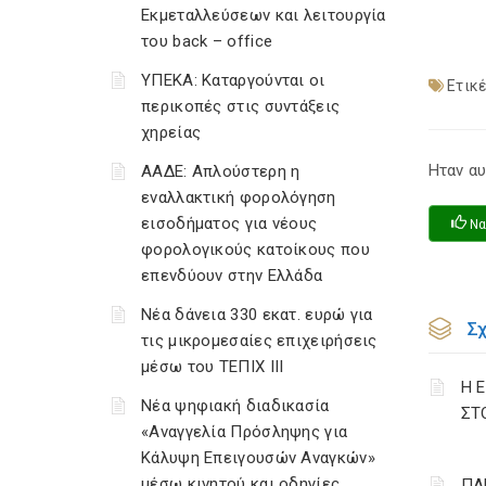
Εκμεταλλεύσεων και λειτουργία
του back – office
ΥΠΕΚΑ: Καταργούνται οι
Ετικέ
περικοπές στις συντάξεις
χηρείας
Ηταν αυ
ΑΑΔΕ: Απλούστερη η
εναλλακτική φορολόγηση
εισοδήματος για νέους
Να
φορολογικούς κατοίκους που
επενδύουν στην Ελλάδα
Νέα δάνεια 330 εκατ. ευρώ για
Σ
τις μικρομεσαίες επιχειρήσεις
μέσω του ΤΕΠΙΧ ΙΙΙ
Η 
Νέα ψηφιακή διαδικασία
ΣΤ
«Αναγγελία Πρόσληψης για
Κάλυψη Επειγουσών Αναγκών»
μέσω κινητού και οδηγίες
ΠΑ