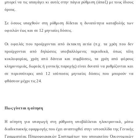
μπορεί να τις υπαγάγει κι αυτές στην πάγια ρύθμιση (άπαξ) με τους ίδιους
όρους.
Σε όσους υπαχθούν στη ρύθμιση δίδεται η δυνατότητα καταβολής των
οφειλών έως και σε 12 μηνιαίες δόσεις.
Οι οφειλές που προέρχονται από έκτακτη αιτία (π.χ. τα χρέη που δεν
προέρχονται από δηλώσεις υποβαλλόμενες περιοδικά, όπως τέλη
κυκλοφορίας, χρέη από δάνεια και συμβάσεις, τα χρέη από φόρους
κληρονομιάς, δωρεάς ή γονικής παροχής) είναι δυνατό να ρυθμίζονται και
σε περισσότερες από 12 ισόποσες μηνιαίες δόσεις που μπορούν να
φθάσουν μέχρι τις 24.
Πως γίνεται η αίτηση
Η αίτηση για υπαγωγή στη ρύθμιση υποβάλλεται ηλεκτρονικά, μέσω
διαδικτυακής εφαρμογής που έχει αναπτυχθεί στην ιστοσελίδα της Γενικής
Γραμματείας Πληροφοριακών Συστημάτων του υπουργείου Οικονομικών