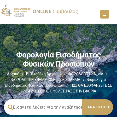
Φορολογία Εισοδήματος
Φυσικών Προσώπων
Αρχική
/
Βιβλιοθήκη Αρχείων
/
ΦΟΡΟΛΟΓΙΣΤΙΚΑ_old
/
ΦΟΡΟΛΟΓΙΚΗ ΕΝΗΜΕΡΩΣΗ
/
ΕΙΣΟΔΗΜΑ
/
Φορολογία
Εισοδήματος Φυσικών Προσώπων
/
ΠΩΣ ΘΑ ΕΞΟΦΛΗΣΕΤΕ ΣΕ
12-24 ΔΟΣΕΙΣ ΤΙΣ ΟΦΕΙΛΕΣ ΣΑΣ ΣΤΗΝ ΕΦΟΡΙΑ