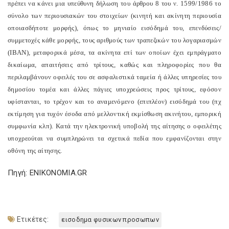
πρέπει να κάνει μια υπεύθυνη δήλωση του άρθρου 8 του ν. 1599/1986 το
σύνολο των περιουσιακών του στοιχείων (κινητή και ακίνητη περιουσία
οποιασδήποτε μορφής), όπως το μηνιαίο εισόδημά του, επενδύσεις/
συμμετοχές κάθε μορφής, τους αριθμούς των τραπεζικών του λογαριασμών
(IBAN), μεταφορικά μέσα, τα ακίνητα επί των οποίων έχει εμπράγματο
δικαίωμα, απαιτήσεις από τρίτους, καθώς και πληροφορίες που θα
περιλαμβάνουν οφειλές του σε ασφαλιστικά ταμεία ή άλλες υπηρεσίες του
δημοσίου τομέα και άλλες πάγιες υποχρεώσεις προς τρίτους, εφόσον
υφίστανται, το τρέχον και το αναμενόμενο (επιπλέον) εισόδημά του (πχ
εκτίμηση για τυχόν έσοδα από μελλοντική εκμίσθωση ακινήτου, εμπορική
συμφωνία κλπ). Κατά την ηλεκτρονική υποβολή της αίτησης ο οφειλέτης
υποχρεούται να συμπληρώνει τα σχετικά πεδία που εμφανίζονται στην
οθόνη της αίτησης.
Πηγή: ENIKONOMIA.GR
Ετικέτες:
εισοδημα φυσικων προσωπων