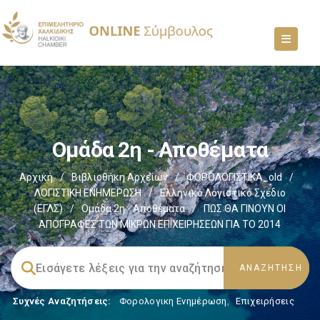
Ομάδα 2η - Αποθέματα
Αρχική
/
Βιβλιοθήκη Αρχείων
/
ΦΟΡΟΛΟΓΙΣΤΙΚΑ_old
/
ΛΟΓΙΣΤΙΚΗ ΕΝΗΜΕΡΩΣΗ
/
Ελληνικό Λογιστικό Σχέδιο
(ΕΓΛΣ)
/
Ομάδα 2η - Αποθέματα
/
ΠΩΣ ΘΑ ΓΙΝΟΥΝ ΟΙ
ΑΠΟΓΡΑΦΕΣ ΤΩΝ ΜΙΚΡΩΝ ΕΠΙΧΕΙΡΗΣΕΩΝ ΓΙΑ ΤΟ 2014
Συχνές Αναζητήσεις:
Φορολογικη Ενημέρωση
,
Επιχειρήσεις