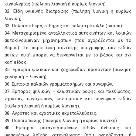
κιγκαλερίας (πώληση λιανική ή κυρίως λιανική).
32. Είδη υγιεινής διατροφής (πώληση λιανική ή κυρίως
λιανική).
33. Παλαιοσίδερα, σίδηρος και παλαιά μέταλλα (σκραπ).
34. Μεταχειρισμένα ανταλλακτικά αυτοκινήτων και λοιπών
αυτοκινούμενων μηχανημάτων (που αγοράζονται με το
βάρος). Σε περίπτωση σύνταξης απογραφής των ειδών
αυτών, αυτή μπορεί να διενεργείται με το βάρος και όχι
κατ’ είδος.
35. Εμπορία ψιλικών και ζαχαρωδών προϊόντων (πώληση
χονδρική – λιανική).
36. Εμπορία παλαιών γραμματοσήμων και συναφών.
37. Εμπορος ψιλικών – κλωστικών ραφής και πλεξίματος,
νημάτων, εργόχειρων, κεντημάτων και συναφών ειδών
(πώληση λιανική ή κυρίως λιανική).
38. Αγρότες και αγροτικές εκμεταλλεύσεις.
39. Παλαιοπώλης (πώληση λιανική ή κυρίως λιανική).
40. Εμπορος μεταχειρισμένων ειδών ένδυσης και
υφασμάτων λαϊκής κατανάλωσης (που αγοράζονται ή