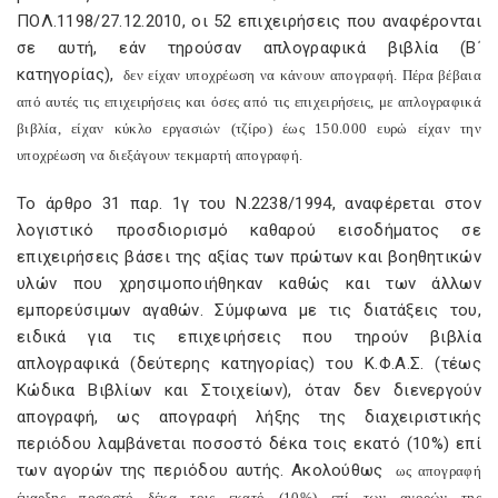
ΠΟΛ.1198/27.12.2010, οι 52 επιχειρήσεις που αναφέρονται
σε αυτή, εάν τηρούσαν απλογραφικά βιβλία (Β΄
κατηγορίας),
δεν είχαν υποχρέωση να κάνουν απογραφή. Πέρα βέβαια
από αυτές τις επιχειρήσεις και όσες από τις επιχειρήσεις, με απλογραφικά
βιβλία, είχαν κύκλο εργασιών (τζίρο) έως 150.000 ευρώ είχαν την
υποχρέωση να διεξάγουν τεκμαρτή απογραφή.
Το άρθρο 31 παρ. 1γ του Ν.2238/1994, αναφέρεται στον
λογιστικό προσδιορισμό καθαρού εισοδήματος σε
επιχειρήσεις βάσει της αξίας των πρώτων και βοηθητικών
υλών που χρησιμοποιήθηκαν καθώς και των άλλων
εμπορεύσιμων αγαθών. Σύμφωνα με τις διατάξεις του,
ειδικά για τις επιχειρήσεις που τηρούν βιβλία
απλογραφικά (δεύτερης κατηγορίας) του Κ.Φ.Α.Σ. (τέως
Κώδικα Βιβλίων και Στοιχείων), όταν δεν διενεργούν
απογραφή, ως απογραφή λήξης της διαχειριστικής
περιόδου λαμβάνεται ποσοστό δέκα τοις εκατό (10%) επί
των αγορών της περιόδου αυτής. Ακολούθως
ως απογραφή
έναρξης ποσοστό δέκα τοις εκατό (10%) επί των αγορών της