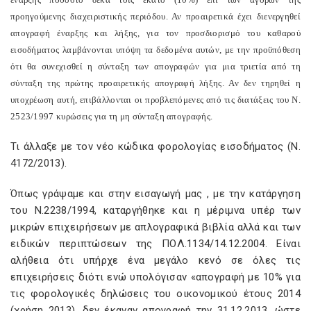
προηγούμενης διαχειριστικής περιόδου. Αν προαιρετικά έχει διενεργηθεί
απογραφή έναρξης και λήξης, για τον προσδιορισμό του καθαρού
εισοδήματος λαμβάνονται υπόψη τα δεδομένα αυτών, με την προϋπόθεση
ότι θα συνεχισθεί η σύνταξη των απογραφών για μια τριετία από τη
σύνταξη της πρώτης προαιρετικής απογραφή λήξης. Αν δεν τηρηθεί η
υποχρέωση αυτή, επιβάλλονται οι προβλεπόμενες από τις διατάξεις του Ν.
2523/1997 κυρώσεις για τη μη σύνταξη απογραφής.
Τι άλλαξε με τον νέο κώδικα φορολογίας εισοδήματος (Ν.
4172/2013).
Όπως γράψαμε και στην εισαγωγή μας , με την κατάργηση
του Ν.2238/1994, καταργήθηκε και η μέριμνα υπέρ των
μικρών επιχειρήσεων με απλογραφικά βιβλία αλλά και των
ειδικών περιπτώσεων της ΠΟΛ.1134/14.12.2004. Είναι
αλήθεια ότι υπήρχε ένα μεγάλο κενό σε όλες τις
επιχειρήσεις διότι ενώ υπολόγισαν «απογραφή με 10% για
τις φορολογικές δηλώσεις του οικονομικού έτους 2014
(χρήση 2013), δεν έκαναν απογραφή την 31.12.2013, ώστε