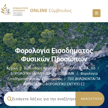
Φορολογία Εισοδήματος
Φυσικών Προσώπων
Αρχική
/
Βιβλιοθήκη Αρχείων
/
ΦΟΡΟΛΟΓΙΣΤΙΚΑ_old
/
ΦΟΡΟΛΟΓΙΚΗ ΕΝΗΜΕΡΩΣΗ
/
ΕΙΣΟΔΗΜΑ
/
Φορολογία
Εισοδήματος Φυσικών Προσώπων
/
ΠΩΣ ΔΗΛΩΝΟΝΤΑΙ ΤΑ
ΑΚΙΝΗΤΑ ΣΤΟ ΦΟΡΟΛΟΓΙΚΟ ΕΝΤΥΠΟ Ε2