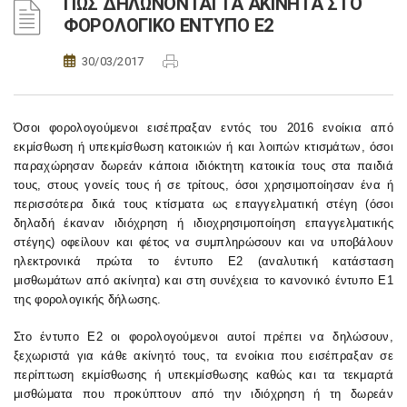
ΠΩΣ ΔΗΛΩΝΟΝΤΑΙ ΤΑ ΑΚΙΝΗΤΑ ΣΤΟ
ΦΟΡΟΛΟΓΙΚΟ ΕΝΤΥΠΟ Ε2
30/03/2017
Όσοι φορολογούμενοι εισέπραξαν εντός του 2016 ενοίκια από
εκμίσθωση ή υπεκμίσθωση κατοικιών ή και λοιπών κτισμάτων, όσοι
παραχώρησαν δωρεάν κάποια ιδιόκτητη κατοικία τους στα παιδιά
τους, στους γονείς τους ή σε τρίτους, όσοι χρησιμοποίησαν ένα ή
περισσότερα δικά τους κτίσματα ως επαγγελματική στέγη (όσοι
δηλαδή έκαναν ιδιόχρηση ή ιδιοχρησιμοποίηση επαγγελματικής
στέγης) οφείλουν και φέτος να συμπληρώσουν και να υποβάλουν
ηλεκτρονικά πρώτα το έντυπο Ε2 (αναλυτική κατάσταση
μισθωμάτων από ακίνητα) και στη συνέχεια το κανονικό έντυπο Ε1
της φορολογικής δήλωσης.
Στο έντυπο Ε2 οι φορολογούμενοι αυτοί πρέπει να δηλώσουν,
ξεχωριστά για κάθε ακίνητό τους, τα ενοίκια που εισέπραξαν σε
περίπτωση εκμίσθωσης ή υπεκμίσθωσης καθώς και τα τεκμαρτά
μισθώματα που προκύπτουν από την ιδιόχρηση ή τη δωρεάν