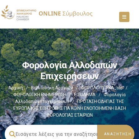
Φορολογία Αλλοδαπών
Επιχειρήσεων
Αρχική
/
Βιβλιοθήκη Αρχείων
/
ΦΟΡΟΛΟΓΙΣΤΙΚΑ_old
/
ΦΟΡΟΛΟΓΙΚΗ ΕΝΗΜΕΡΩΣΗ
/
ΕΙΣΟΔΗΜΑ
/
Φορολογία
Αλλοδαπών Επιχειρήσεων
/
ΠΡΟΤΑΣΗ ΟΔΗΓΙΑΣ ΤΗΣ
ΕΥΡΩΠΑΪΚΗΣ ΕΠΙΤΡΟΠΗΣ ΓΙΑ ΚΟΙΝΗ ΕΝΟΠΟΙΗΜΕΝΗ ΒΑΣΗ
ΦΟΡΟΛΟΓΙΑΣ ΕΤΑΙΡΙΩΝ