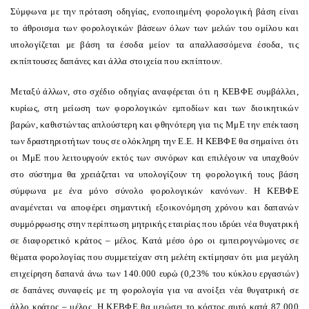
Σύμφωνα με την πρόταση οδηγίας, ενοποιημένη φορολογική βάση είναι
το άθροισμα των φορολογικών βάσεων όλων των μελών του ομίλου και
υπολογίζεται με βάση τα έσοδα μείον τα απαλλασσόμενα έσοδα, τις
εκπίπτουσες δαπάνες και άλλα στοιχεία που εκπίπτουν.
Μεταξύ άλλων, στο σχέδιο οδηγίας αναφέρεται ότι η ΚΕΒΦΕ συμβάλλει,
κυρίως, στη μείωση των φορολογικών εμποδίων και των διοικητικών
βαρών, καθιστώντας απλούστερη και φθηνότερη για τις ΜμΕ την επέκταση
των δραστηριοτήτων τους σε ολόκληρη την Ε.Ε. Η ΚΕΒΦΕ θα σημαίνει ότι
οι ΜμΕ που λειτουργούν εκτός των συνόρων και επιλέγουν να υπαχθούν
στο σύστημα θα χρειάζεται να υπολογίζουν τη φορολογική τους βάση
σύμφωνα με ένα μόνο σύνολο φορολογικών κανόνων. Η ΚΕΒΦΕ
αναμένεται να αποφέρει σημαντική εξοικονόμηση χρόνου και δαπανών
συμμόρφωσης στην περίπτωση μητρικής εταιρίας που ιδρύει νέα θυγατρική
σε διαφορετικό κράτος – μέλος. Κατά μέσο όρο οι εμπειρογνώμονες σε
θέματα φορολογίας που συμμετείχαν στη μελέτη εκτίμησαν ότι μια μεγάλη
επιχείρηση δαπανά άνω των 140.000 ευρώ (0,23% του κύκλου εργασιών)
σε δαπάνες συναφείς με τη φορολογία για να ανοίξει νέα θυγατρική σε
άλλο κράτος – μέλος. Η ΚΕΒΦΕ θα μειώσει το κόστος αυτό κατά 87.000