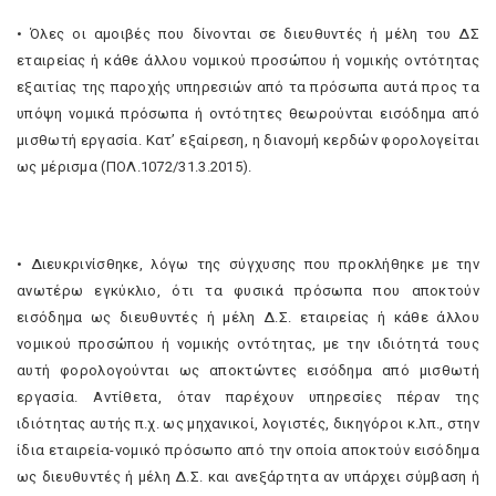
• Όλες οι αμοιβές που δίνονται σε διευθυντές ή μέλη του ΔΣ
εταιρείας ή κάθε άλλου νομικού προσώπου ή νομικής οντότητας
εξαιτίας της παροχής υπηρεσιών από τα πρόσωπα αυτά προς τα
υπόψη νομικά πρόσωπα ή οντότητες θεωρούνται εισόδημα από
μισθωτή εργασία. Κατ’ εξαίρεση, η διανομή κερδών φορολογείται
ως μέρισμα (ΠΟΛ.1072/31.3.2015).
• Διευκρινίσθηκε, λόγω της σύγχυσης που προκλήθηκε με την
ανωτέρω εγκύκλιο, ότι τα φυσικά πρόσωπα που αποκτούν
εισόδημα ως διευθυντές ή μέλη Δ.Σ. εταιρείας ή κάθε άλλου
νομικού προσώπου ή νομικής οντότητας, με την ιδιότητά τους
αυτή φορολογούνται ως αποκτώντες εισόδημα από μισθωτή
εργασία. Αντίθετα, όταν παρέχουν υπηρεσίες πέραν της
ιδιότητας αυτής π.χ. ως μηχανικοί, λογιστές, δικηγόροι κ.λπ., στην
ίδια εταιρεία-νομικό πρόσωπο από την οποία αποκτούν εισόδημα
ως διευθυντές ή μέλη Δ.Σ. και ανεξάρτητα αν υπάρχει σύμβαση ή