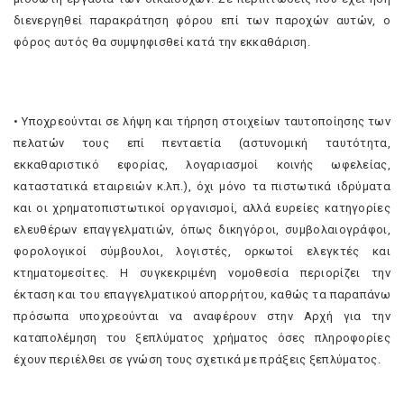
διενεργηθεί παρακράτηση φόρου επί των παροχών αυτών, ο
φόρος αυτός θα συμψηφισθεί κατά την εκκαθάριση.
• Υποχρεούνται σε λήψη και τήρηση στοιχείων ταυτοποίησης των
πελατών τους επί πενταετία (αστυνομική ταυτότητα,
εκκαθαριστικό εφορίας, λογαριασμοί κοινής ωφελείας,
καταστατικά εταιρειών κ.λπ.), όχι μόνο τα πιστωτικά ιδρύματα
και οι χρηματοπιστωτικοί οργανισμοί, αλλά ευρείες κατηγορίες
ελευθέρων επαγγελματιών, όπως δικηγόροι, συμβολαιογράφοι,
φορολογικοί σύμβουλοι, λογιστές, ορκωτοί ελεγκτές και
κτηματομεσίτες. Η συγκεκριμένη νομοθεσία περιορίζει την
έκταση και του επαγγελματικού απορρήτου, καθώς τα παραπάνω
πρόσωπα υποχρεούνται να αναφέρουν στην Αρχή για την
καταπολέμηση του ξεπλύματος χρήματος όσες πληροφορίες
έχουν περιέλθει σε γνώση τους σχετικά με πράξεις ξεπλύματος.