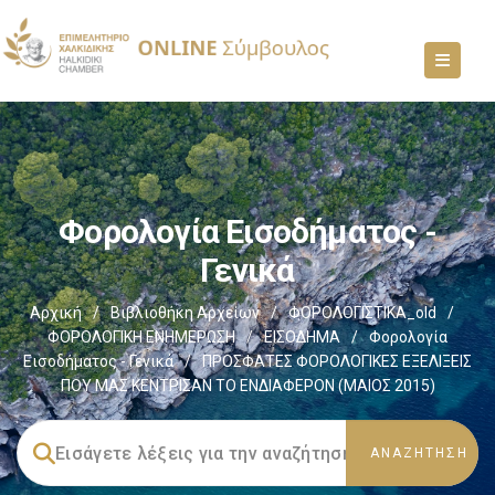
Φορολογία Εισοδήματος -
Γενικά
Αρχική
/
Βιβλιοθήκη Αρχείων
/
ΦΟΡΟΛΟΓΙΣΤΙΚΑ_old
/
ΦΟΡΟΛΟΓΙΚΗ ΕΝΗΜΕΡΩΣΗ
/
ΕΙΣΟΔΗΜΑ
/
Φορολογία
Εισοδήματος - Γενικά
/
ΠΡΟΣΦΑΤΕΣ ΦΟΡΟΛΟΓΙΚΕΣ ΕΞΕΛΙΞΕΙΣ
ΠΟΥ ΜΑΣ ΚΕΝΤΡΙΣΑΝ ΤΟ ΕΝΔΙΑΦΕΡΟΝ (ΜΑΙΟΣ 2015)