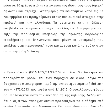
μέσα σε 90 ημέρες από την απόκτηση της ιδιότητας τους (αρχική
δήλωση) και περιέχει λεπτομερώς τα υφιστάμενα κατά τις 31
Δεκεμβρίου του προηγούμενου έτους περιουσιακά στοιχεία στην
ημεδαπή και την αλλοδαπή. Τα μετέπειτα έτη, η δήλωση
υποβάλλεται το αργότερο μέχρι το τέλος του 3ου μήνα μετά τη
λήξη της προθεσμίας υποβολής της δήλωσης φορολογίας
εισοδήματος και δηλώνονται εκεί μόνον οι μεταβολές που
επήλθαν στην περιουσιακή τους κατάσταση κατά το χρόνο στον
οποίο αφορά η δήλωση.
• Έγινε δεκτό (ΠΟΛ.1072/31.3.2015) ότι δεν θα διενεργείται
παρακράτηση φόρου επί των παροχών σε είδος, λόγω της
δυσχέρειας υπολογισμού, παρά την αντίθετη μεταβατική διάταξη
του ν. 4172/2013, που ισχύει από 1.1.2015. Ο οφειλόμενος φόρος
θα υπολογίζεται κατά την εκκαθάριση της δήλωσης, δεδομένου
ότι η αξία των παροχών αυτών προσαυξάνει το εισόδημα από
μισθωτή εργασία των δικαιούχων. Σε περιπτώσεις που έχει ήδη