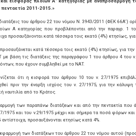
και εισφοράς πλοίων Α' κατηγορίας με αναπροσαρμογή 
ν πενταετία 2011-2015.»
διατάξεις του άρθρου 22 του νόμου Ν. 3943/2011 (ΦΕΚ 66Α') ορί
οίων Α κατηγορίας που προβλέπονται από την παραγρ. 1 το
ιχα προσαυξάνονται κατά τέσσερα τοις εκατό (4%) ετησίως, για
προσαυξάνεται κατά τέσσερα τοις εκατό (4%) ετησίως, για την
 με βάση τις διατάξεις της παραγράφου 1 του άρθρου 4 του ν.
όντων, που έχουν συμβληθεί με το NAT.
ινίζεται ότι η εισφορά του άρθρου 10 του ν. 27/1975 επιβά
ηθεί πριν την έναρξη ισχύος του ν. 27/1975, για την κάλυψ
ή ναυτιλία από το Κράτος.
φαρμογή των παραπάνω διατάξεων και από την πενταετία που 
27/1975 και του ν.29/1975 μέχρι και σήμερα τα ποσά φόρων και
 αντίστοιχα, προσαυξάνονται ετησίως κατά 4%.
 εφαρμογή των διατάξεων του άρθρου 22 του νόμου αυτού (προσ