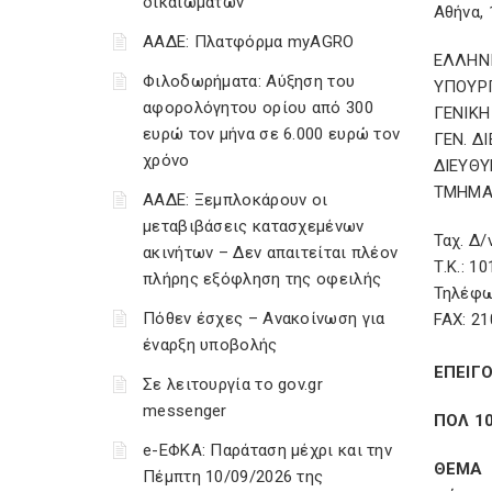
δικαιωμάτων
Αθήνα, 
ΑΑΔΕ: Πλατφόρμα myAGRO
ΕΛΛΗΝ
Φιλοδωρήματα: Αύξηση του
ΥΠΟΥΡ
αφορολόγητου ορίου από 300
ΓΕΝΙΚΗ
ευρώ τον μήνα σε 6.000 ευρώ τον
ΓΕΝ. Δ
χρόνο
ΔΙΕΥΘ
ΤΜΗΜΑ
ΑΑΔΕ: Ξεμπλοκάρουν οι
μεταβιβάσεις κατασχεμένων
Ταχ. Δ/
ακινήτων – Δεν απαιτείται πλέον
Τ.Κ.: 10
πλήρης εξόφληση της οφειλής
Τηλέφω
Πόθεν έσχες – Ανακοίνωση για
FAX: 21
έναρξη υποβολής
ΕΠΕΙΓ
Σε λειτουργία το gov.gr
messenger
ΠΟΛ 1
e-ΕΦΚΑ: Παράταση μέχρι και την
ΘΕΜΑ :
Πέμπτη 10/09/2026 της