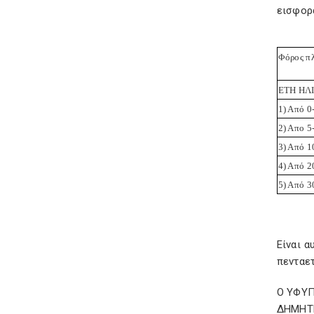
εισφορά
Φόρος πλ
ΕΤΗ ΗΛ
1) Από 0
2) Απο 5
3) Από 1
4) Από 2
5) Από 3
Είναι α
πενταετ
Ο ΥΦΥ
ΔΗΜΗΤ