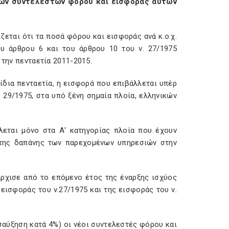
των συντελεστών φόρου και εισφοράς αυτών
ζεται ότι τα ποσά φόρου και εισφοράς ανά κ.ο.χ.
υ άρθρου 6 και του άρθρου 10 του ν. 27/1975
 την πενταετία 2011-2015.
 ίδια πενταετία, η εισφορά που επιβάλλεται υπέρ
 29/1975, στα υπό ξένη σημαία πλοία, ελληνικών
λλεται μόνο στα Α' κατηγορίας πλοία που έχουν
η της δαπάνης των παρεχομένων υπηρεσιών στην
άρχισε από το επόμενο έτος της έναρξης ισχύος
 εισφοράς του ν.27/1975 και της εισφοράς του ν.
αύξηση κατά 4%) οι νέοι συντελεστές φόρου και