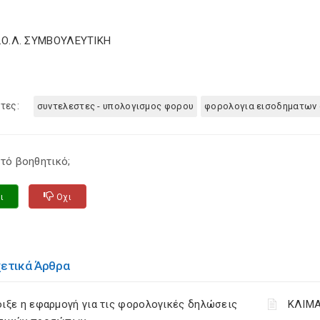
Σ.Ο.Λ. ΣΥΜΒΟΥΛΕΥΤΙΚΗ
τες:
συντελεστες - υπολογισμος φορου
φορολογια εισοδηματων α
τό βοηθητικό;
ι
Οχι
χετικά Άρθρα
ιξε η εφαρμογή για τις φορολογικές δηλώσεις
ΚΛΙΜΑ