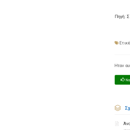
Πηγή: 
Ετικέ
Ηταν αυ
Να
Σ
Άνο