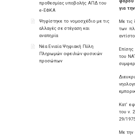
φόρου 
προθεσμίας υποβολής ΑΠΔ του
για τη
e-ΕΦΚΑ
Ψηφίστηκε το νομοσχέδιο με τις
Με τις 
αλλαγές σε στέγαση και
των πλ
αναπηρία
αντίστο
Νέα Ενιαία Ψηφιακή Πύλη
Επίσης 
Πληρωμών οφειλών φυσικών
του NAT
προσώπων
συμφερ
Διευκρ
νηολογ
εμπορικ
Κατ' ε
του ν. 
29/1975
Με την