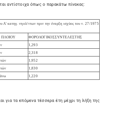
ται αντίστοιχα όπως ο παρακάτω πίνακας:
υ Α' κατηγ. νηολ/ντων πριν την έναρξη ισχύος του ν. 27/1975
Σ ΠΛΟΙΟΥ
ΦΟΡΟΛΟΓΙΚΟΣ
ΣΥΝΤΕΛΕΣΤΗΣ
ών
1,293
ών
2,318
ετών
1,952
ετών
1,830
 άνω
1,220
ι για τα επόμενα τέσσερα έτη μέχρι τη λήξη της