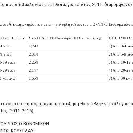
ς που επιβάλλονται στα πλοία, για το έτος 2011, διαμορφώνον
οίου Α' κατηγ. νηολ/ντων μετά την έναρξη ισχύος του ν. 27/1975
Εισφορά πλοίο
ΙΚΙΑΣ ΠΛΟΙΟΥ
ΣΥΝΤΕΛΕΣΤΕΣ
Δολλάρια Η.Π.Α. ανά κ.ο.χ.
ΕΤΗ ΗΛΙΚΙΑ
-4 ετών
1,293
1) Από 0-4 ετ
-9 ετών
2,318
2) Απο 5-9 ετ
0-19 ετών
2,269
3) Από 10-19 
0-29 ετών
2,147
4) Από 20-29 
0 και άνω
1,659
5) Από 30 και
υτονόητο ότι η παραπάνω προσαύξηση θα επιβληθεί αναλόγως κα
ίας (2011-2015).
ΠΟΥΡΓΟΣ ΟΙΚΟΝΟΜΙΚΩΝ
ΡΙΟΣ ΚΟΥΣΕΛΑΣ