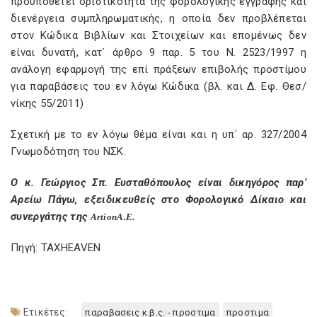
προϋποθέτει οριστικότητα της φορολογικής εγγραφής και
διενέργεια συμπληρωματικής, η οποία δεν προβλέπεται
στον Κώδικα Βιβλίων και Στοιχείων και επομένως δεν
είναι δυνατή, κατ` άρθρο 9 παρ. 5 του Ν. 2523/1997 η
ανάλογη εφαρμογή της επί πράξεων επιβολής προστίμου
για παραβάσεις του εν λόγω Κώδικα (βλ. και Δ. Εφ. Θεσ/
νίκης 55/2011)
Σχετική με το εν λόγω θέμα είναι και η υπ΄ αρ. 327/2004
Γνωμοδότηση του ΝΣΚ.
Ο κ. Γεώργιος Σπ. Ευσταθόπουλος είναι δικηγόρος παρ’
Αρείω Πάγω, εξειδικευθείς στο Φορολογικό Δίκαιο και
συνεργάτης της
Artion
A
.
E
.
Πηγή: TAXHEAVEN
Ετικέτες:
παραβασεις κ.β.ς. - προστιμα
προστιμα