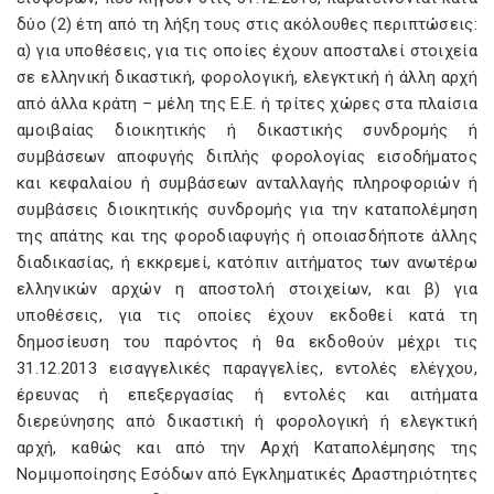
δύο (2) έτη από τη λήξη τους στις ακόλουθες περιπτώσεις:
α) για υποθέσεις, για τις οποίες έχουν αποσταλεί στοιχεία
σε ελληνική δικαστική, φορολογική, ελεγκτική ή άλλη αρχή
από άλλα κράτη – μέλη της Ε.Ε. ή τρίτες χώρες στα πλαίσια
αμοιβαίας διοικητικής ή δικαστικής συνδρομής ή
συμβάσεων αποφυγής διπλής φορολογίας εισοδήματος
και κεφαλαίου ή συμβάσεων ανταλλαγής πληροφοριών ή
συμβάσεις διοικητικής συνδρομής για την καταπολέμηση
της απάτης και της φοροδιαφυγής ή οποιασδήποτε άλλης
διαδικασίας, ή εκκρεμεί, κατόπιν αιτήματος των ανωτέρω
ελληνικών αρχών η αποστολή στοιχείων, και β) για
υποθέσεις, για τις οποίες έχουν εκδοθεί κατά τη
δημοσίευση του παρόντος ή θα εκδοθούν μέχρι τις
31.12.2013 εισαγγελικές παραγγελίες, εντολές ελέγχου,
έρευνας ή επεξεργασίας ή εντολές και αιτήματα
διερεύνησης από δικαστική ή φορολογική ή ελεγκτική
αρχή, καθώς και από την Αρχή Καταπολέμησης της
Νομιμοποίησης Εσόδων από Εγκληματικές Δραστηριότητες