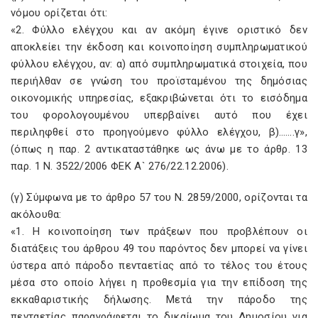
νόμου ορίζεται ότι:
«2. Φύλλο ελέγχου και αν ακόμη έγινε οριστικό δεν
αποκλείει την έκδοση και κοινοποίηση συμπληρωματικού
φύλλου ελέγχου, αν: α) από συμπληρωματικά στοιχεία, που
περιήλθαν σε γνώση του προϊσταμένου της δημόσιας
οικονομικής υπηρεσίας, εξακριβώνεται ότι το εισόδημα
του φορολογουμένου υπερβαίνει αυτό που έχει
περιληφθεί στο προηγούμενο φύλλο ελέγχου, β)…….γ»,
(όπως η παρ. 2 αντικαταστάθηκε ως άνω με το άρθρ. 13
παρ. 1 Ν. 3522/2006 ΦΕΚ Α` 276/22.12.2006).
(γ) Σύμφωνα με το άρθρο 57 του Ν. 2859/2000, ορίζονται τα
ακόλουθα:
«1. Η κοινοποίηση των πράξεων που προβλέπουν οι
διατάξεις του άρθρου 49 του παρόντος δεν μπορεί να γίνει
ύστερα από πάροδο πενταετίας από το τέλος του έτους
μέσα στο οποίο λήγει η προθεσμία για την επίδοση της
εκκαθαριστικής δήλωσης. Μετά την πάροδο της
πενταετίας παραγράφεται το δικαίωμα του Δημοσίου για