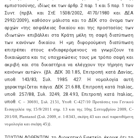
εμπιστοσύνης, ιδίως εκ των άρθρ. 2 παρ. 1 και 5 παρ. 1 του
Συντ. (πρβλ. και ΣτΕ 1508/2002, 4170/1980 και ΔΕΑ
2992/2009), καθόσον μάλιστα και το ΔΕΚ στο όνομα των
αρχών «της ασφάλειας δικαίου και της προστασίας των
ιδιωτών» επιβάλλει στα Κράτη μέλη τη σαφή διατύπωση
των κανόνων δικαίου. Η «μη διφορούμενη διατύπωση
επιτρέπει στους ενδιαφερόμενους να γνωρίζουν τα
δικαιώματα και τις υποχρεώσεις τους με τρόπο σαφή και
ακριβή και στα δικαστήρια να ελέγχουν την τήρηση των
κανόνων αυτών». {βλ. ΔΕΚ 30.1.85, Επιτροπή κατά Δανίας,
υποθ. 143/83, Συλ. 1985. 427. Η νομολογία αυτή
χαρακτηρίζεται πάγια: ΔΕΚ 21.6.88, Επιτροπή κατά Ιταλίας,
υποθ. 257/88, Συλ. 3249, 28.4.93, Επιτροπή κατά Ιταλίας,
υποθ.
C
– 30691, Συλ. 2151, Υποθ.
C
-427/10 Προτάσεις του Γενικού
Εισαγγελέα της 15/9/2011 σημ. 13 και της 10ης Σεπτεμβρίου 2009,
C
-
201/08,
Plantanol
(Συλ. 2009, σ. 1-8343, σκέψη 43 και εκεί παρατιθέμενη
νομολογία και σκέψη 45)}.
ΤΟΥΤΩΝ ΔΟΘΕΝΤΩΝ, το Διοικητικό Εφετείο, έκρινε ότι το