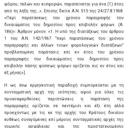
φόρου, τελών και εισφορών, παρατείνεται για ένα (1) έτος
από τη λήξη της…». Επίσης δείτε Α.Ν. 515 της 24/27.8.1968.
«Περί παρατάσεως του χρόνου παραγραφής του
δικαιώματος του δημοσίου προς επιβολήν φόρων. (Α.
186)»: Άρθρον μόνον. «1. Η υπό της διατάξεως του άρθρου
1 του Α.Ν. 142/1967 “περί παρατάσεως του χρόνου
παραγραφής και άλλων τινων φορολογικών διατάξεων”
προβλεπομένη παράτασις επί εν έτος του χρόνου
παραγραφής του δικαιώματος του δημοσίου προς
επιβολήν πάσης φύσεως φόρων ορίζεται εις εν έτος και
έξ μήνας»].
Η ως άνω ερμηνευτική παραδοχή συμπορεύεται με τη
συνταγματική αρχή της ισότητας, αφού για όλες τις
προαναφερθείσες περιπτώσεις η παράταση της
παραγραφής ορίζεται σε πεντέμισι και έξι έτη αλλά
προεχόντως με τις εκ της αρχής του Κράτους δικαίου
ευθέως συναγόμενες επί μέρους συνταγματικές αρχές της
νομικής ασφάλειας και της προστατευομένης