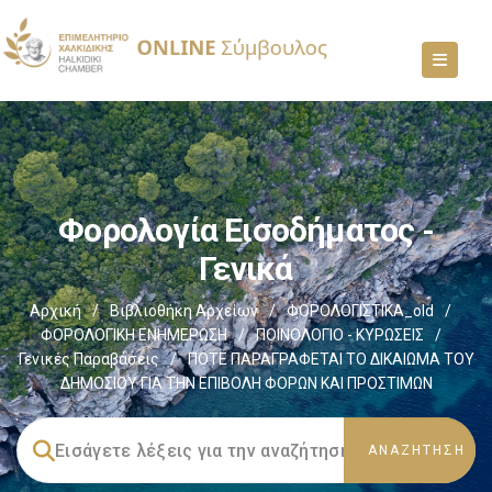
Φορολογία Εισοδήματος -
Γενικά
Αρχική
/
Βιβλιοθήκη Αρχείων
/
ΦΟΡΟΛΟΓΙΣΤΙΚΑ_old
/
ΦΟΡΟΛΟΓΙΚΗ ΕΝΗΜΕΡΩΣΗ
/
ΠΟΙΝΟΛΟΓΙΟ - ΚΥΡΩΣΕΙΣ
/
Γενικές Παραβάσεις
/
ΠΟΤΕ ΠΑΡΑΓΡΑΦΕΤΑΙ ΤΟ ΔΙΚΑΙΩΜΑ ΤΟΥ
ΔΗΜΟΣΙΟΥ ΓΙΑ ΤΗΝ ΕΠΙΒΟΛΗ ΦΟΡΩΝ ΚΑΙ ΠΡΟΣΤΙΜΩΝ