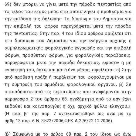
69) δεν μπορεί να γίνει μετά την πάροδο πενταετίας από
το τέλος του έτους μέσα στο οποίο λήγει η προθεσμία για
την επίδοση της δήλωσης. Το δικαίωμα του Δημοσίου για
την επιβολή του φόρου παραγράφεται μετά την πάροδο
της πενταετίας. Στην παρ. 4 του ίδιου άρθρου ορίζεται ότι
«Το δικαίωμα του Δημοσίου για την ενέργεια αρχικής ή
συμπληρωματικής φορολογικής εγγραφής και την επιβολή
φόρων, πρόσθετων φόρων, για φορολογικές παραβάσεις,
παραγράφεται μετά την πάροδο δεκαετίας, εφόσον η μη
ενάσκησή του, έστω και κατά ένα μέρος, οφείλεται: α) Στην
από πρόθεση πράξη ή παράλειψη του φορολογουμένου με
τη σύμπραξη του αρμόδιου φορολογικού οργάνου, β) Σε
οποιαδήποτε από τις περιπτώσεις που αναφέρονται στην
παράγραφο 2 του άρθρου 68, ανεξάρτητα από το εάν έχει
εκδοθεί και κοινοποιηθεί ή όχι, αρχικό φύλλο ελέγχου.».
(Η περ. β` της παρ. 7 αντικαταστάθηκε ως άνω με το
άρθρ.13 παρ. 6 Ν. 3522/2006,ΦΕΚ Α 276/22.12.2006).
(β) Σύμφωνα με το άρθρο 68 παρ. 2 του ίδιου ως άνω