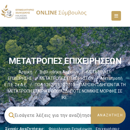
ΜΕΤΑΤΡΟΠΕΣ ΕΠΙΧΕΙΡΗΣΕΩΝ
Αρχική
/
Βιβλιοθήκη Αρχείων
/
ΜΕΤΑΒΙΒΑΣΗ
ΕΠΙΧΕIΡΗΣΗΣ
/
ΜΕΤΑΤΡΟΠΕΣ ΕΠΙΧΕΙΡΗΣΕΩΝ
/
Μετατροπή
Ε.Π.Ε. Σε Α.Ε.
/
ΠΟΛ.1262/11.12.2013 – ΠΑΡΟΧΗ ΟΔΗΓΙΩΝ ΓΙΑ ΤΗ
ΜΕΤΑΤΡΟΠΗ ΕΤΑΙΡΙΑΣ ΟΠΟΙΑΣΔΗΠΟΤΕ ΝΟΜΙΚΗΣ ΜΟΡΦΗΣ ΣΕ
ΙΚΕ..
Συχνές Αναζητήσεις:
Φορολογικη Ενημέρωση
,
Επιχειρήσεις