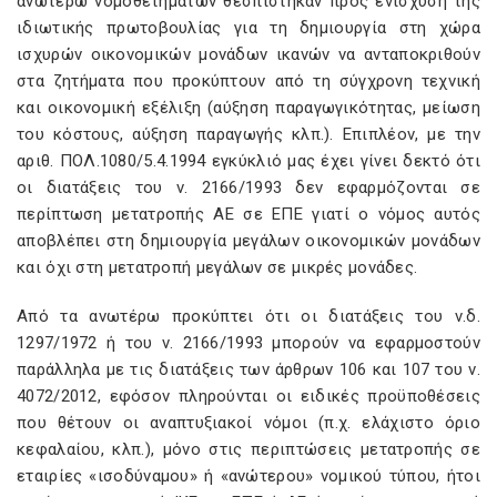
ανωτέρω νομοθετημάτων θεσπίστηκαν προς ενίσχυση της
ιδιωτικής πρωτοβουλίας για τη δημιουργία στη χώρα
ισχυρών οικονομικών μονάδων ικανών να ανταποκριθούν
στα ζητήματα που προκύπτουν από τη σύγχρονη τεχνική
και οικονομική εξέλιξη (αύξηση παραγωγικότητας, μείωση
του κόστους, αύξηση παραγωγής κλπ.). Επιπλέον, με την
αριθ. ΠΟΛ.1080/5.4.1994 εγκύκλιό μας έχει γίνει δεκτό ότι
οι διατάξεις του ν. 2166/1993 δεν εφαρμόζονται σε
περίπτωση μετατροπής ΑΕ σε ΕΠΕ γιατί ο νόμος αυτός
αποβλέπει στη δημιουργία μεγάλων οικονομικών μονάδων
και όχι στη μετατροπή μεγάλων σε μικρές μονάδες.
Από τα ανωτέρω προκύπτει ότι οι διατάξεις του ν.δ.
1297/1972 ή του ν. 2166/1993 μπορούν να εφαρμοστούν
παράλληλα με τις διατάξεις των άρθρων 106 και 107 του ν.
4072/2012, εφόσον πληρούνται οι ειδικές προϋποθέσεις
που θέτουν οι αναπτυξιακοί νόμοι (π.χ. ελάχιστο όριο
κεφαλαίου, κλπ.), μόνο στις περιπτώσεις μετατροπής σε
εταιρίες «ισοδύναμου» ή «ανώτερου» νομικού τύπου, ήτοι