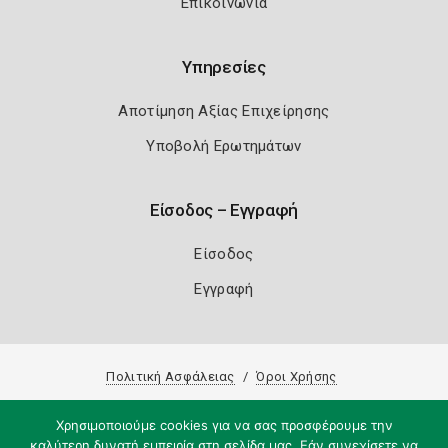
Επικοινωνία
Υπηρεσίες
Αποτίμηση Αξίας Επιχείρησης
Υποβολή Ερωτημάτων
Είσοδος – Εγγραφή
Είσοδος
Εγγραφή
Πολιτική Ασφάλειας
Όροι Χρήσης
Copyright 2026
Knowledge A.E.
Χρησιμοποιούμε cookies για να σας προσφέρουμε την
καλύτερη δυνατή εμπειρία στη σελίδα μας. Εάν συνεχίσετε να