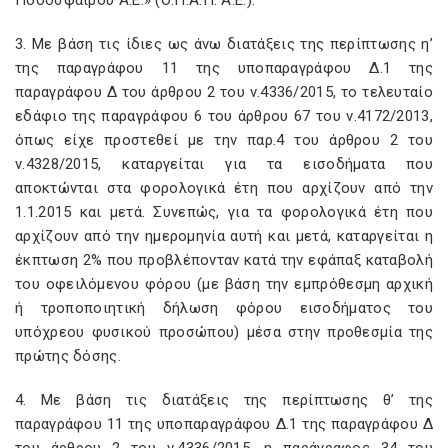
Ποδοσφαίρου Α.Ε.» (Ο.Π.Α.Π. Α.Ε.).
3. Με βάση τις ίδιες ως άνω διατάξεις της περίπτωσης η’
της παραγράφου 11 της υποπαραγράφου Δ.1 της
παραγράφου Δ του άρθρου 2 του ν.4336/2015, το τελευταίο
εδάφιο της παραγράφου 6 του άρθρου 67 του ν.4172/2013,
όπως είχε προστεθεί με την παρ.4 του άρθρου 2 του
ν.4328/2015, καταργείται για τα εισοδήματα που
αποκτώνται στα φορολογικά έτη που αρχίζουν από την
1.1.2015 και μετά. Συνεπώς, για τα φορολογικά έτη που
αρχίζουν από την ημερομηνία αυτή και μετά, καταργείται η
έκπτωση 2% που προβλέπονταν κατά την εφάπαξ καταβολή
του οφειλόμενου φόρου (με βάση την εμπρόθεσμη αρχική
ή τροποποιητική δήλωση φόρου εισοδήματος του
υπόχρεου φυσικού προσώπου) μέσα στην προθεσμία της
πρώτης δόσης.
4. Με βάση τις διατάξεις της περίπτωσης θ’ της
παραγράφου 11 της υποπαραγράφου Δ.1 της παραγράφου Δ