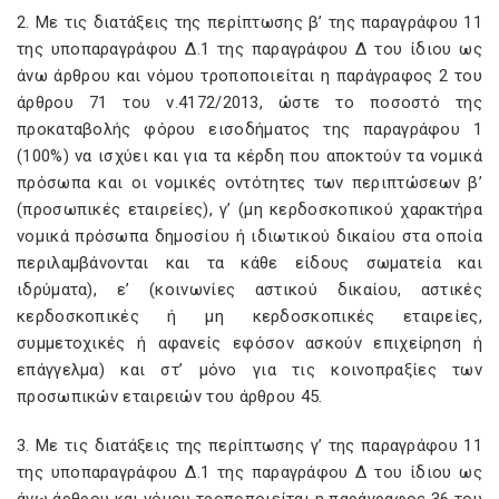
2. Με τις διατάξεις της περίπτωσης β’ της παραγράφου 11
της υποπαραγράφου Δ.1 της παραγράφου Δ του ίδιου ως
άνω άρθρου και νόμου τροποποιείται η παράγραφος 2 του
άρθρου 71 του ν.4172/2013, ώστε το ποσοστό της
προκαταβολής φόρου εισοδήματος της παραγράφου 1
(100%) να ισχύει και για τα κέρδη που αποκτούν τα νομικά
πρόσωπα και οι νομικές οντότητες των περιπτώσεων β’
(προσωπικές εταιρείες), γ’ (μη κερδοσκοπικού χαρακτήρα
νομικά πρόσωπα δημοσίου ή ιδιωτικού δικαίου στα οποία
περιλαμβάνονται και τα κάθε είδους σωματεία και
ιδρύματα), ε’ (κοινωνίες αστικού δικαίου, αστικές
κερδοσκοπικές ή μη κερδοσκοπικές εταιρείες,
συμμετοχικές ή αφανείς εφόσον ασκούν επιχείρηση ή
επάγγελμα) και στ’ μόνο για τις κοινοπραξίες των
προσωπικών εταιρειών του άρθρου 45.
3. Με τις διατάξεις της περίπτωσης γ’ της παραγράφου 11
της υποπαραγράφου Δ.1 της παραγράφου Δ του ίδιου ως