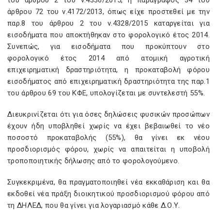
του άρθρου 2 του ν.4336/2015, η παράγραφος 34 του
άρθρου 72 του ν.4172/2013, όπως είχε προστεθεί με την
παρ.8 του άρθρου 2 του ν.4328/2015 καταργείται για
εισοδήματα που αποκτήθηκαν στο φορολογικό έτος 2014.
Συνεπώς, για εισοδήματα που προκύπτουν στο
φορολογικό έτος 2014 από ατομική αγροτική
επιχειρηματική δραστηριότητα, η προκαταβολή φόρου
εισοδήματος από επιχειρηματική δραστηριότητα της παρ.1
του άρθρου 69 του ΚΦΕ, υπολογίζεται με συντελεστή 55%.
Διευκρινίζεται ότι για όσες δηλώσεις φυσικών προσώπων
έχουν ήδη υποβληθεί χωρίς να έχει βεβαιωθεί το νέο
ποσοστό προκαταβολής (55%), θα γίνει εκ νέου
προσδιορισμός φόρου, χωρίς να απαιτείται η υποβολή
τροποποιητικής δήλωσης από το φορολογούμενο.
Συγκεκριμένα, θα πραγματοποιηθεί νέα εκκαθάριση και θα
εκδοθεί νέα πράξη διοικητικού προσδιορισμού φόρου από
τη ΔΗΛΕΔ, που θα γίνει για λογαριασμό κάθε Δ.Ο.Υ.