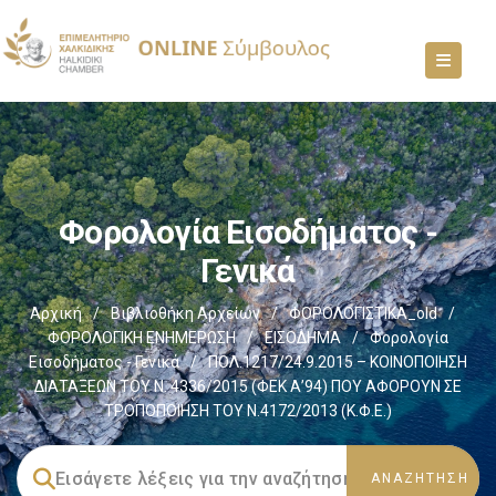
Φορολογία Εισοδήματος -
Γενικά
Αρχική
/
Βιβλιοθήκη Αρχείων
/
ΦΟΡΟΛΟΓΙΣΤΙΚΑ_old
/
ΦΟΡΟΛΟΓΙΚΗ ΕΝΗΜΕΡΩΣΗ
/
ΕΙΣΟΔΗΜΑ
/
Φορολογία
Εισοδήματος - Γενικά
/
ΠΟΛ.1217/24.9.2015 – ΚΟΙΝΟΠΟΙΗΣΗ
ΔΙΑΤΑΞΕΩΝ ΤΟΥ Ν. 4336/2015 (ΦΕΚ Α’94) ΠΟΥ ΑΦΟΡΟΥΝ ΣΕ
ΤΡΟΠΟΠΟΙΗΣΗ ΤΟΥ Ν.4172/2013 (Κ.Φ.Ε.)