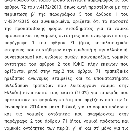
άνω άρθρου και νόμου τροποποιείται η παράγραφος 36 του
άρθρου 72 του ν.4172/2013, όπως αυτή προστέθηκε με την
περίπτωση β’ της παραγράφου 5 του άρθρου 1 του
ν.4334/2015 και συγκεκριμένα, ορίζεται ότι το ποσοστό
της προκαταβολής φόρου εισοδήματος για τα νομικά
πρόσωπα και τις νομικές οντότητες που αναφέρονται στην
παράγραφο 1 του άρθρου 71 (ήτοι, κεφαλαιουχικές
εταιρείες που συστήθηκαν στην ημεδαπή ή την αλλοδαπή,
συνεταιρισμοί και ενώσεις αυτών, κοινοπραξίες, νομικές
οντότητες του άρθρου 2 του Κ.Φ.Ε. πλην εκείνων που
ορίζονται ρητά στην παρ.2 του άρθρου 71, τραπεζικές
ημεδαπές ανώνυμες εταιρείες και τα υποκαταστήματα
αλλοδαπών τραπεζών που λειτουργούν νόμιμα στην
Ελλάδα) είναι εκατό τοις εκατό (100%) για τα κέρδη που
προκύπτουν σε φορολογικά έτη που αρχίζουν από την 1η
Ιανουαρίου 2014 και μετά. Ειδικά, για τα νομικά πρόσωπα
και τις νομικές οντότητες που αναφέρονται στην
παράγραφο 2 του άρθρου 71 (ήτοι, νομικά πρόσωπα και
νομικές οντότητες των περ.β’, γ’, ε’ και στ’ μόνο για τις