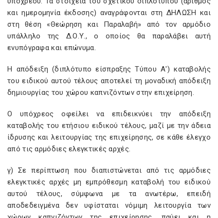
υποχρέου. Τα στοιχεία του σχετικού διπλοτύπου (αριθμός
και ημερομηνία έκδοσης) αναγράφονται στη ΔΗΛΩΣΗ και
στη θέση «Θεώρηση και Παραλαβή» από τον αρμόδιο
υπάλληλο της Δ.Ο.Υ., ο οποίος θα παραλάβει αυτή
ενυπόγραφα και επώνυμα.
Η απόδειξη (διπλότυπο είσπραξης Τύπου Α') καταβολής
του ειδικού αυτού τέλους αποτελεί τη μοναδική απόδειξη
δημιουργίας του χώρου καπνιζόντων στην επιχείρηση.
Ο υπόχρεος οφείλει να επιδεικνύει την απόδειξη
καταβολής του ετήσιου ειδικού τέλους, μαζί με την άδεια
ίδρυσης και λειτουργίας της επιχείρησης, σε κάθε έλεγχο
από τις αρμόδιες ελεγκτικές αρχές.
γ) Σε περίπτωση που διαπιστώνεται από τις αρμόδιες
ελεγκτικές αρχές μη εμπρόθεσμη καταβολή του ειδικού
αυτού τέλους, σύμφωνα με τα ανωτέρω, επειδή
αποδεδειγμένα δεν υφίσταται νόμιμη λειτουργία των
χώρων καπνιζόντων της επιχείρησης, παύει και η