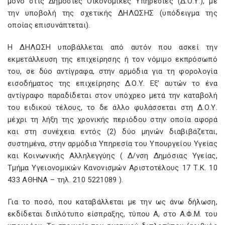
μόνο στις Δημόσιες Οικονομικές Υπηρεσίες (Δ.Ο.Υ.), με
την υποβολή της σχετικής ΔΗΛΩΣΗΣ (υπόδειγμα της
οποίας επισυνάπτεται).
Η ΔΗΛΩΣΗ υποβάλλεται από αυτόν που ασκεί την
εκμετάλλευση της επιχείρησης ή τον νόμιμο εκπρόσωπό
του, σε δύο αντίγραφα, στην αρμόδια για τη φορολογία
εισοδήματος της επιχείρησης Δ.Ο.Υ. Εξ’ αυτών το ένα
αντίγραφο παραδίδεται στον υπόχρεο μετά την καταβολή
του ειδικού τέλους, το δε άλλο φυλάσσεται στη Δ.Ο.Υ.
μέχρι τη λήξη της χρονικής περιόδου στην οποία αφορά
και στη συνέχεια εντός (2) δύο μηνών διαβιβάζεται,
συστημένα, στην αρμόδια Υπηρεσία του Υπουργείου Υγείας
και Κοινωνικής Αλληλεγγύης ( Δ/νση Δημόσιας Υγείας,
Τμήμα Υγειονομικών Κανονισμών Αριστοτέλους 17 Τ.Κ. 10
433 ΑΘΗΝΑ – τηλ. 210 5221089 ).
Για το ποσό, που καταβάλλεται με την ως άνω δήλωση,
εκδίδεται διπλότυπο είσπραξης, τύπου Α, στο Α.Φ.Μ. του