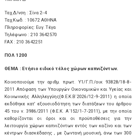
Ταχ.Δ/νση : Σίνα 2-4
Ταχ.Κωδ. : 10672 ΑΘΗΝΑ
Πληροφορίες: Ευγ. Τέγα
Τηλέφωνο : 210 3642570
FAX : 210 3642251
ΠΟΛ 1200
ΘΕΜΑ : Ετήσιο ειδικό τέλος χώρων καπνιζόντων.
Κοινοποιούμε την αριθμ. πρωτ. Υ1/Γ.Π./οικ 93828/18-8-
2011 Απόφαση των Υπουργών Οικονομικών και Υγείας και
Κοινωνικής Αλληλεγγύης(Φ.Ε.Κ.Β΄2026/12-9-2011) η οποία
εκδόθηκε κατ’ εξουσιοδότηση των διατάξεων του άρθρου
45 του ν. 3986/2011 (Φ.Ε.Κ. Α΄152/1-7-2011), με την οποία
καθορίζονται οι όροι και οι προϋποθέσεις για την
λειτουργία χώρων καπνιζόντων εντός των καζίνο και των
κέντρων διασκέδασης , με ζωντανή μουσική, άνω των 300