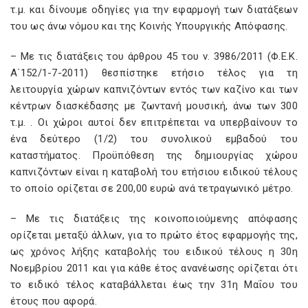
τ.μ. και δίνουμε οδηγίες για την εφαρμογή των διατάξεων
του ως άνω νόμου και της Κοινής Υπουργικής Απόφασης.
– Mε τις διατάξεις του άρθρου 45 του ν. 3986/2011 (Φ.Ε.Κ.
Α΄152/1-7-2011) θεσπίστηκε ετήσιο τέλος για τη
λειτουργία χώρων καπνιζόντων εντός των καζίνο και των
κέντρων διασκέδασης με ζωντανή μουσική, άνω των 300
τ.μ. . Οι χώροι αυτοί δεν επιτρέπεται να υπερβαίνουν το
ένα δεύτερο (1/2) του συνολικού εμβαδού του
καταστήματος. Προϋπόθεση της δημιουργίας χώρου
καπνιζόντων είναι η καταβολή του ετήσιου ειδικού τέλους
το οποίο ορίζεται σε 200,00 ευρώ ανά τετραγωνικό μέτρο.
– Με τις διατάξεις της κοινοποιούμενης απόφασης
ορίζεται μεταξύ άλλων, για το πρώτο έτος εφαρμογής της,
ως χρόνος λήξης καταβολής του ειδικού τέλους η 30η
Νοεμβρίου 2011 και για κάθε έτος ανανέωσης ορίζεται ότι
το ειδικό τέλος καταβάλλεται έως την 31η Μαΐου του
έτους που αφορά.