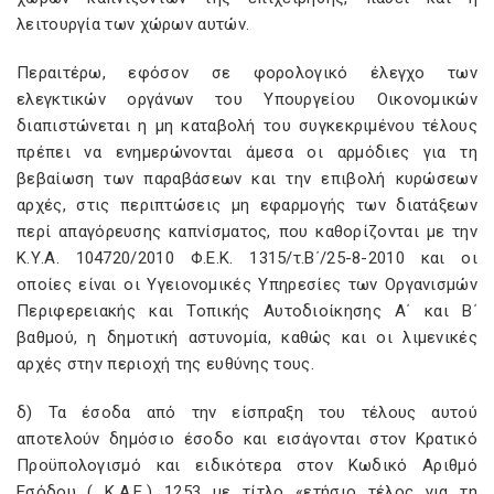
λειτουργία των χώρων αυτών.
Περαιτέρω, εφόσον σε φορολογικό έλεγχο των
ελεγκτικών οργάνων του Υπουργείου Οικονομικών
διαπιστώνεται η μη καταβολή του συγκεκριμένου τέλους
πρέπει να ενημερώνονται άμεσα οι αρμόδιες για τη
βεβαίωση των παραβάσεων και την επιβολή κυρώσεων
αρχές, στις περιπτώσεις μη εφαρμογής των διατάξεων
περί απαγόρευσης καπνίσματος, που καθορίζονται με την
Κ.Υ.Α. 104720/2010 Φ.Ε.Κ. 1315/τ.Β΄/25-8-2010 και οι
οποίες είναι οι Υγειονομικές Υπηρεσίες των Οργανισμών
Περιφερειακής και Τοπικής Αυτοδιοίκησης Α΄ και Β΄
βαθμού, η δημοτική αστυνομία, καθώς και οι λιμενικές
αρχές στην περιοχή της ευθύνης τους.
δ) Τα έσοδα από την είσπραξη του τέλους αυτού
αποτελούν δημόσιο έσοδο και εισάγονται στον Κρατικό
Προϋπολογισμό και ειδικότερα στον Κωδικό Αριθμό
Εσόδου ( Κ.Α.Ε.) 1253 με τίτλο «ετήσιο τέλος για τη