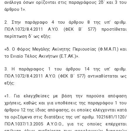
ανάλογα όσων ορίζονται στις παραγράφους 2δ΄ και 3 του
άρθρου 1».
2. Στην παράγραφο 4 του άρθρου 8 της υπ’ αριθμ.
ΠΟΛ.1072/8.4.2011 A.Y.O. (ΦΕΚ Β΄ 577) προστίθεται
περίπτωση δ΄ ως εξής:
«δ. Ο Φόρος Μεγάλης Ακίνητης Περιουσίας (Φ.Μ.Α.Π.) και
το Ενιαίο Τέλος Ακινήτων (Ε.Τ.ΑΚ.)».
3. Η παράγραφος 1 του άρθρου 14 της υπ’ αριθμ.
ΠΟΛ.1072/8.4.2011 A.Y.O. (ΦΕΚ Β΄ 577) αντικαθίσταται ως
εξής:
«1. Για ελεγχθείσες με βάση την παρούσα απόφαση
χρήσεις, καθώς και για υποθέσεις της παραγράφου 1 του
άρθρου 12 της ίδιας απόφασης, οι οποίες ελέγχονται κατά
τα οριζόμενα στις διατάξεις της υπ’ αριθμ. 1021681/1120/
ΠΟΛ.1037/1.3.2005 Α.Υ.Ο.Ο., για τις οποίες επέρχεται