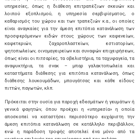
υπηρεσίες, όπως η διάθεση επιτραπέζιων σκευών και
λοιπού εξοπλισμού, η υπηρεσία σερβιρίσματος, ο
καθαρισμός του χώρου και των τραπεζιών κ.α., οι οποίες
είναι αναγκαίες για την άμεση επιτόπια κατανάλωση των
προσφερόμενων ειδών στους χώρους των καφενείων,
καφετεριών, ζαχαροπλαστείων, εστιατορίων,
ψητοπωλείων, οινομαγειρείων και συναφών επιχειρήσεων,
όπως είναι οι πιτσαρίες, τα οβελιστήρια, τα ταχυφαγεία, τα
αναψυκτήρια, τα σνακ – μπαρ γαλακτοπωλεία και
καταστήματα διάθεσης για επιτόπια κατανάλωση, όπως
διάθεσης λουκουμάδων, μπουγάτσας και κάθε είδους
πιττών, παγωτών, κλπ.
Πρόκειται στην ουσία για παροχή εδεσμάτων ή γευμάτων ή
γενικά φαγητών, όπου προέχει η «υπηρεσία» η οποία
αποσκοπεί να καταστήσει περισσότερο ευχάριστη την
άμεση επιτόπια κατανάλωση σε κατάλληλο περιβάλλον,
ενώ η παράδοση τροφής αποτελεί ένα μόνο από τα