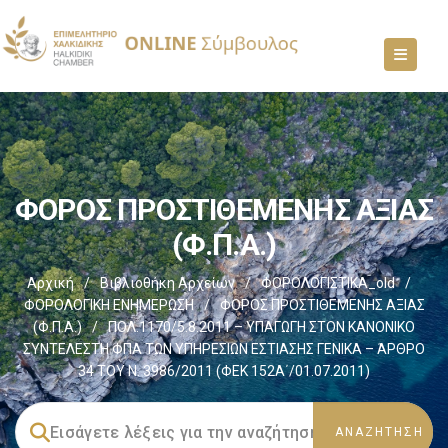
ΦΟΡΟΣ ΠΡΟΣΤΙΘΕΜΕΝΗΣ ΑΞΙΑΣ
(Φ.Π.Α.)
Αρχική
/
Βιβλιοθήκη Αρχείων
/
ΦΟΡΟΛΟΓΙΣΤΙΚΑ_old
/
ΦΟΡΟΛΟΓΙΚΗ ΕΝΗΜΕΡΩΣΗ
/
ΦΟΡΟΣ ΠΡΟΣΤΙΘΕΜΕΝΗΣ ΑΞΙΑΣ
(Φ.Π.Α.)
/
ΠΟΛ.1170/5.8.2011 – ΥΠΑΓΩΓΗ ΣΤΟΝ ΚΑΝΟΝΙΚΟ
ΣΥΝΤΕΛΕΣΤΗ ΦΠΑ ΤΩΝ ΥΠΗΡΕΣΙΩΝ ΕΣΤΙΑΣΗΣ ΓΕΝΙΚΑ – ΆΡΘΡΟ
34 ΤΟΥ Ν. 3986/2011 (ΦΕΚ 152Α΄/01.07.2011)