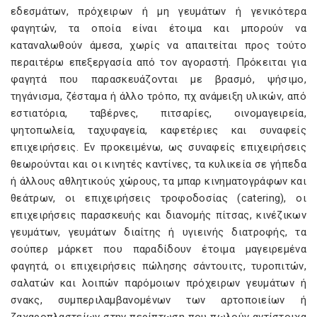
εδεσμάτων, πρόχειρων ή μη γευμάτων ή γενικότερα
φαγητών, τα οποία είναι έτοιμα και μπορούν να
καταναλωθούν άμεσα, χωρίς να απαιτείται προς τούτο
περαιτέρω επεξεργασία από τον αγοραστή. Πρόκειται για
φαγητά που παρασκευάζονται με βρασμό, ψήσιμο,
τηγάνισμα, ζέσταμα ή άλλο τρόπο, πχ ανάμειξη υλικών, από
εστιατόρια, ταβέρνες, πιτσαρίες, οινομαγειρεία,
ψητοπωλεία, ταχυφαγεία, καφετέριες και συναφείς
επιχειρήσεις. Εν προκειμένω, ως συναφείς επιχειρήσεις
θεωρούνται και οι κινητές καντίνες, τα κυλικεία σε γήπεδα
ή άλλους αθλητικούς χώρους, τα μπαρ κινηματογράφων και
θεάτρων, οι επιχειρήσεις τροφοδοσίας (catering), οι
επιχειρήσεις παρασκευής και διανομής πίτσας, κινέζικων
γευμάτων, γευμάτων διαίτης ή υγιεινής διατροφής, τα
σούπερ μάρκετ που παραδίδουν έτοιμα μαγειρεμένα
φαγητά, οι επιχειρήσεις πώλησης σάντουιτς, τυροπιτών,
σαλατών και λοιπών παρόμοιων πρόχειρων γευμάτων ή
σνακς, συμπεριλαμβανομένων των αρτοποιείων ή