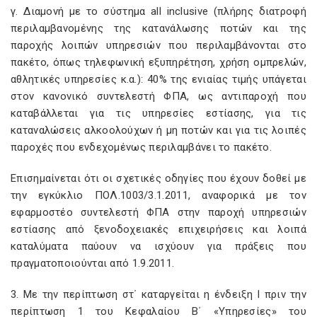
γ. Διαμονή με το σύστημα all inclusive (πλήρης διατροφή
περιλαμβανομένης της κατανάλωσης ποτών και της
παροχής λοιπών υπηρεσιών που περιλαμβάνονται στο
πακέτο, όπως τηλεφωνική εξυπηρέτηση, χρήση ομπρελών,
αθλητικές υπηρεσίες κ.α.): 40% της ενιαίας τιμής υπάγεται
στον κανονικό συντελεστή ΦΠΑ, ως αντιπαροχή που
καταβάλλεται για τις υπηρεσίες εστίασης, για τις
καταναλώσεις αλκοολούχων ή μη ποτών και για τις λοιπές
παροχές που ενδεχομένως περιλαμβάνει το πακέτο.
Επισημαίνεται ότι οι σχετικές οδηγίες που έχουν δοθεί με
την εγκύκλιο ΠΟΛ.1003/3.1.2011, αναφορικά με τον
εφαρμοστέο συντελεστή ΦΠΑ στην παροχή υπηρεσιών
εστίασης από ξενοδοχειακές επιχειρήσεις και λοιπά
καταλύματα παύουν να ισχύουν για πράξεις που
πραγματοποιούνται από 1.9.2011.
3. Με την περίπτωση στ΄ καταργείται η ένδειξη Ι πριν την
περίπτωση 1 του Κεφαλαίου Β΄ «Υπηρεσίες» του