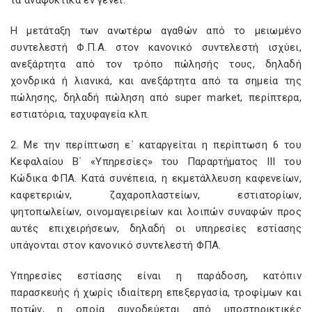
τα αναψυκτικά εν γένει.
Η μετάταξη των ανωτέρω αγαθών από το μειωμένο
συντελεστή Φ.Π.Α. στον κανονικό συντελεστή ισχύει,
ανεξάρτητα από τον τρόπο πώλησής τους, δηλαδή
χονδρικά ή λιανικά, και ανεξάρτητα από τα σημεία της
πώλησης, δηλαδή πώληση από super market, περίπτερα,
εστιατόρια, ταχυφαγεία κλπ.
2. Με την περίπτωση ε΄ καταργείται η περίπτωση 6 του
Κεφαλαίου Β΄ «Υπηρεσίες» του Παραρτήματος ΙΙΙ του
Κώδικα ΦΠΑ. Κατά συνέπεια, η εκμετάλλευση καφενείων,
καφετεριών, ζαχαροπλαστείων, εστιατορίων,
ψητοπωλείων, οινομαγειρείων και λοιπών συναφών προς
αυτές επιχειρήσεων, δηλαδή οι υπηρεσίες εστίασης
υπάγονται στον κανονικό συντελεστή ΦΠΑ.
Υπηρεσίες εστίασης είναι η παράδοση, κατόπιν
παρασκευής ή χωρίς ιδιαίτερη επεξεργασία, τροφίμων και
ποτών, η οποία συνοδεύεται από υποστηρικτικές