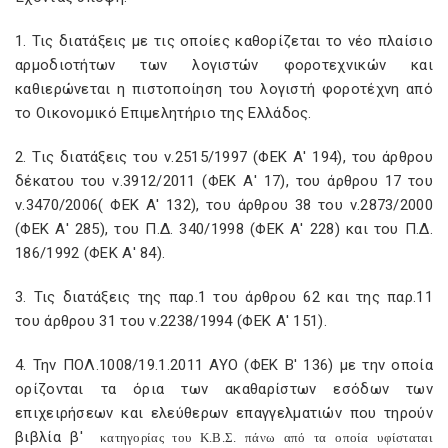
1. Τις διατάξεις με τις οποίες καθορίζεται το νέο πλαίσιο
αρμοδιοτήτων των λογιστών φοροτεχνικών και
καθιερώνεται η πιστοποίηση του λογιστή φοροτέχνη από
το Οικονομικό Επιμελητήριο της Ελλάδος.
2. Τις διατάξεις του ν.2515/1997 (ΦΕΚ Α' 194), του άρθρου
δέκατου του ν.3912/2011 (ΦΕΚ Α' 17), του άρθρου 17 του
ν.3470/2006( ΦΕΚ Α' 132), του άρθρου 38 του ν.2873/2000
(ΦΕΚ Α' 285), του Π.Δ. 340/1998 (ΦΕΚ Α' 228) και του Π.Δ.
186/1992 (ΦΕΚ Α' 84).
3. Τις διατάξεις της παρ.1 του άρθρου 62 και της παρ.11
του άρθρου 31 του ν.2238/1994 (ΦΕΚ Α' 151).
4. Την ΠΟΛ.1008/19.1.2011 ΑΥΟ (ΦΕΚ Β' 136) με την οποία
ορίζονται τα όρια των ακαθαρίστων εσόδων των
επιχειρήσεων και ελεύθερων επαγγελματιών που τηρούν
βιβλία β'
κατηγορίας του Κ.Β.Σ. πάνω από τα οποία υφίσταται