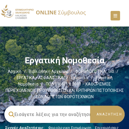
Εργατική Νομοθεσία
Αρχική
/
Βιβλιοθήκη Αρχείων
/
ΦΟΡΟΛΟΓΙΣΤΙΚΑ_old
/
ΕΡΓΑΤΙΚΑ - ΑΣΦΑΛΙΣΤΙΚΑ
/
Εργατικά
/
Εργατική
Νομοθεσία
/
ΠΟΛ.1166/1.8.2011 – ΚΑΘΟΡΙΣΜΟΣ
ΠΕΡΙΕΧΟΜΕΝΟΥ, ΠΡΟΫΠΟΘΕΣΕΩΝ ΚΑΙ ΚΡΙΤΗΡΙΩΝ ΠΙΣΤΟΠΟΙΗΣΗΣ
ΤΩΝ ΛΟΓΙΣΤΩΝ ΦΟΡΟΤΕΧΝΙΚΩΝ
Συχνές Αναζητήσεις:
Φορολογικη Ενημέρωση
,
Επιχειρήσεις