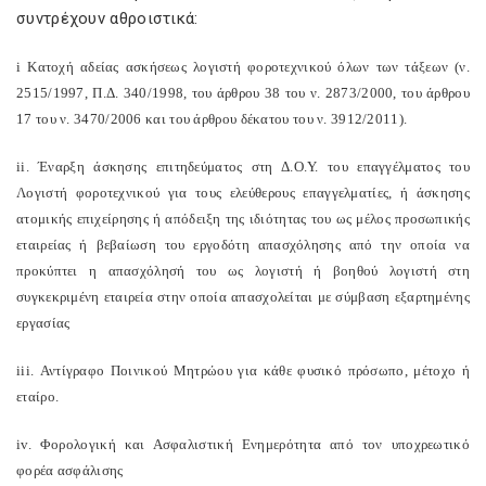
συντρέχουν αθροιστικά:
i
Κατοχή αδείας ασκήσεως λογιστή φοροτεχνικού όλων των τάξεων (ν.
2515/1997, Π.Δ. 340/1998, του άρθρου 38 του ν. 2873/2000, του άρθρου
17 του ν. 3470/2006 και του άρθρου δέκατου του ν. 3912/2011).
ii
. Έναρξη άσκησης επιτηδεύματος στη Δ.Ο.Υ. του επαγγέλματος του
Λογιστή φοροτεχνικού για τους ελεύθερους επαγγελματίες, ή άσκησης
ατομικής επιχείρησης ή απόδειξη της ιδιότητας του ως μέλος προσωπικής
εταιρείας ή βεβαίωση του εργοδότη απασχόλησης από την οποία να
προκύπτει η απασχόλησή του ως λογιστή ή βοηθού λογιστή στη
συγκεκριμένη εταιρεία στην οποία απασχολείται με σύμβαση εξαρτημένης
εργασίας
iii
. Αντίγραφο Ποινικού Μητρώου για κάθε φυσικό πρόσωπο, μέτοχο ή
εταίρο.
iv
. Φορολογική και Ασφαλιστική Ενημερότητα από τον υποχρεωτικό
φορέα ασφάλισης