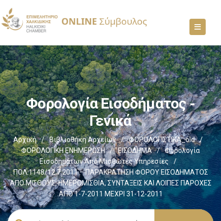
Φορολογία Εισοδήματος -
Γενικά
Αρχική
/
Βιβλιοθήκη Αρχείων
/
ΦΟΡΟΛΟΓΙΣΤΙΚΑ_old
/
ΦΟΡΟΛΟΓΙΚΗ ΕΝΗΜΕΡΩΣΗ
/
ΕΙΣΟΔΗΜΑ
/
Φορολογία
Εισοδημάτων Από Μισθωτές Υπηρεσίες
/
ΠΟΛ.1148/12.7.2011 – ΠΑΡΑΚΡΑΤΗΣΗ ΦΟΡΟΥ ΕΙΣΟΔΗΜΑΤΟΣ
ΑΠΟ ΜΙΣΘΟΥΣ, ΗΜΕΡΟΜΙΣΘΙΑ, ΣΥΝΤΑΞΕΙΣ ΚΑΙ ΛΟΙΠΕΣ ΠΑΡΟΧΕΣ
ΑΠΟ 1-7-2011 ΜΕΧΡΙ 31-12-2011