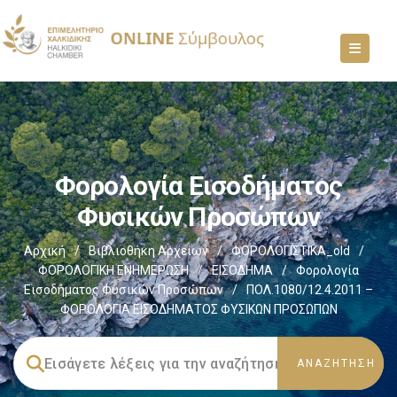
Φορολογία Εισοδήματος
Φυσικών Προσώπων
Αρχική
/
Βιβλιοθήκη Αρχείων
/
ΦΟΡΟΛΟΓΙΣΤΙΚΑ_old
/
ΦΟΡΟΛΟΓΙΚΗ ΕΝΗΜΕΡΩΣΗ
/
ΕΙΣΟΔΗΜΑ
/
Φορολογία
Εισοδήματος Φυσικών Προσώπων
/
ΠΟΛ.1080/12.4.2011 –
ΦΟΡΟΛΟΓΙΑ ΕΙΣΟΔΗΜΑΤΟΣ ΦΥΣΙΚΩΝ ΠΡΟΣΩΠΩΝ