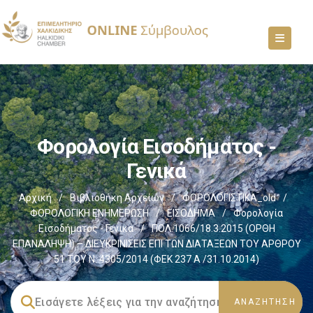
Φορολογία Εισοδήματος -
Γενικά
Αρχική
/
Βιβλιοθήκη Αρχείων
/
ΦΟΡΟΛΟΓΙΣΤΙΚΑ_old
/
ΦΟΡΟΛΟΓΙΚΗ ΕΝΗΜΕΡΩΣΗ
/
ΕΙΣΟΔΗΜΑ
/
Φορολογία
Εισοδήματος - Γενικά
/
ΠΟΛ.1066/18.3.2015 (ΟΡΘΗ
ΕΠΑΝΑΛΗΨΗ) – ΔΙΕΥΚΡΙΝΙΣΕΙΣ ΕΠΙ ΤΩΝ ΔΙΑΤΑΞΕΩΝ ΤΟΥ ΑΡΘΡΟΥ
51 ΤΟΥ Ν. 4305/2014 (ΦΕΚ 237 Α /31.10.2014)