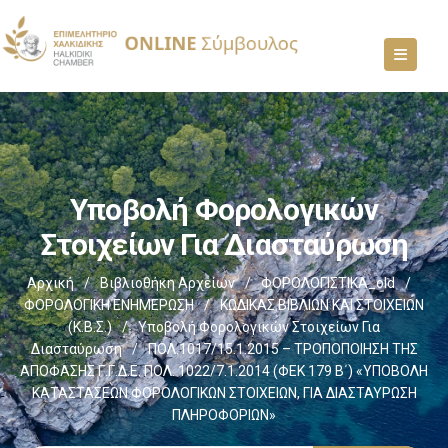
Υποβολή Φορολογικών
Στοιχείων Για Διασταύρωση
Αρχική
/
Βιβλιοθήκη Αρχείων
/
ΦΟΡΟΛΟΓΙΣΤΙΚΑ_old
/
ΦΟΡΟΛΟΓΙΚΗ ΕΝΗΜΕΡΩΣΗ
/
ΚΩΔΙΚΑΣ ΒΙΒΛΙΩΝ ΚΑΙ ΣΤΟΙΧΕΙΩΝ
(Κ.Β.Σ.)
/
Υποβολή Φορολογικών Στοιχείων Για
Διασταύρωση
/
ΠΟΛ.1017/15.1.2015 – ΤΡΟΠΟΠΟΙΗΣΗ ΤΗΣ
ΑΠΟΦΑΣΗΣ Γ.Γ.Δ.Ε. ΠΟΛ. 1022/7.1.2014 (ΦΕΚ 179 Β΄) «ΥΠΟΒΟΛΗ
ΚΑΤΑΣΤΑΣΕΩΝ ΦΟΡΟΛΟΓΙΚΩΝ ΣΤΟΙΧΕΙΩΝ, ΓΙΑ ΔΙΑΣΤΑΥΡΩΣΗ
ΠΛΗΡΟΦΟΡΙΩΝ»