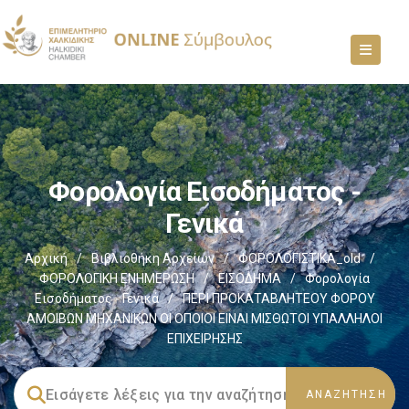
Φορολογία Εισοδήματος -
Γενικά
Αρχική
/
Βιβλιοθήκη Αρχείων
/
ΦΟΡΟΛΟΓΙΣΤΙΚΑ_old
/
ΦΟΡΟΛΟΓΙΚΗ ΕΝΗΜΕΡΩΣΗ
/
ΕΙΣΟΔΗΜΑ
/
Φορολογία
Εισοδήματος - Γενικά
/
ΠΕΡΙ ΠΡΟΚΑΤΑΒΛΗΤΕΟΥ ΦΟΡΟΥ
ΑΜΟΙΒΩΝ ΜΗΧΑΝΙΚΩΝ ΟΙ ΟΠΟΙΟΙ ΕΙΝΑΙ ΜΙΣΘΩΤΟΙ ΥΠΑΛΛΗΛΟΙ
ΕΠΙΧΕΙΡΗΣΗΣ