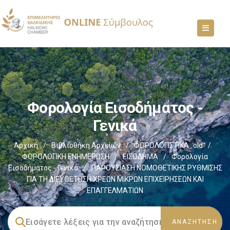
Φορολογία Εισοδήματος -
Γενικά
Αρχική
/
Βιβλιοθήκη Αρχείων
/
ΦΟΡΟΛΟΓΙΣΤΙΚΑ_old
/
ΦΟΡΟΛΟΓΙΚΗ ΕΝΗΜΕΡΩΣΗ
/
ΕΙΣΟΔΗΜΑ
/
Φορολογία
Εισοδήματος - Γενικά
/
ΠΑΡΟΥΣΙΑΣΗ ΝΟΜΟΘΕΤΙΚΗΣ ΡΥΘΜΙΣΗΣ
ΓΙΑ ΤΗ ΔΙΕΥΘΕΤΗΣΗ ΧΡΕΩΝ ΜΙΚΡΩΝ ΕΠΙΧΕΙΡΗΣΕΩΝ ΚΑΙ
ΕΠΑΓΓΕΛΜΑΤΙΩΝ