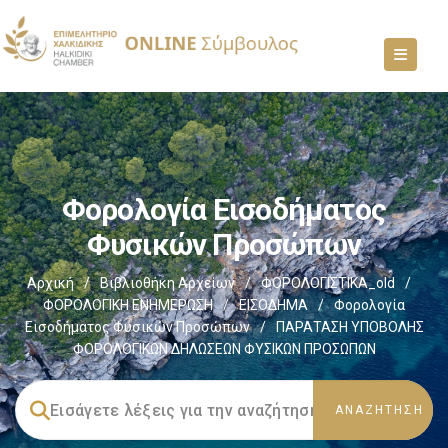
Φορολογία Εισοδήματος
Φυσικών Προσώπων
Αρχική
/
Βιβλιοθήκη Αρχείων
/
ΦΟΡΟΛΟΓΙΣΤΙΚΑ_old
/
ΦΟΡΟΛΟΓΙΚΗ ΕΝΗΜΕΡΩΣΗ
/
ΕΙΣΟΔΗΜΑ
/
Φορολογία
Εισοδήματος Φυσικών Προσώπων
/
ΠΑΡΑΤΑΣΗ ΥΠΟΒΟΛΗΣ
ΦΟΡΟΛΟΓΙΚΩΝ ΔΗΛΩΣΕΩΝ ΦΥΣΙΚΩΝ ΠΡΟΣΩΠΩΝ