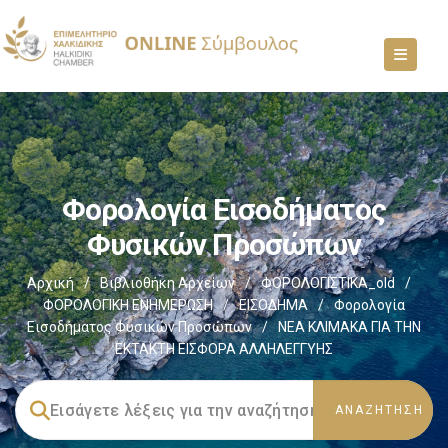
Φορολογία Εισοδήματος
Φυσικών Προσώπων
Αρχική
/
Βιβλιοθήκη Αρχείων
/
ΦΟΡΟΛΟΓΙΣΤΙΚΑ_old
/
ΦΟΡΟΛΟΓΙΚΗ ΕΝΗΜΕΡΩΣΗ
/
ΕΙΣΟΔΗΜΑ
/
Φορολογία
Εισοδήματος Φυσικών Προσώπων
/
ΝΕΑ ΚΛΙΜΑΚΑ ΓΙΑ ΤΗΝ
ΕΚΤΑΚΤΗ ΕΙΣΦΟΡΑ ΑΛΛΗΛΕΓΓΥΗΣ