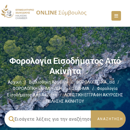
Φορολογία Εισοδήματος Από
Ακίνητα
Αρχική
/
Βιβλιοθήκη Αρχείων
/
ΦΟΡΟΛΟΓΙΣΤΙΚΑ_old
/
ΦΟΡΟΛΟΓΙΚΗ ΕΝΗΜΕΡΩΣΗ
/
ΕΙΣΟΔΗΜΑ
/
Φορολογία
Εισοδήματος Από Ακίνητα
/
ΛΟΓΙΣΤΙΚΗ ΕΓΓΡΑΦΗ ΑΚΥΡΩΣΗΣ
ΠΩΛΗΣΗΣ ΑΚΙΝΗΤΟΥ