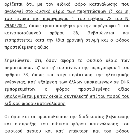
ορίζεται ότι,
με τον ειδικό φόρο κατανάλωσης που
αναλογεί στο φυσικό αέριο των περιπτώσεων ιζ' και ιη'
του πίνακα τnς παραγράφου 1 του άρθρου 73 του Ν.
2960/2001
, όπως τροποποιήθηκε με την παράγραφο 1 του
κοινοποιούμενού άρθρου 36,
βεβαιώνεται και
εισπράττεται κατά την ίδια χρονική στιγμή και ο φόρος
προστιθεμένης αξίας
.
Σημειώνεται ότι, όσον αφορά το φυσικό αέριο των
περιπτώσεων ιζ' και ιη' του πίνακα της παραγράφου 1 του
άρθρου 73, όπως και στην περίπτωση της ηλεκτρικής
ενέργειας, κατ' εξαίρεση των άλλων υποκείμενων σε ΕΦΚ
εμπορευμάτων,
ο φόpoς πpoστιθεμέvης αξίας
υπολογίζεται με τον οικείο συντελεστή επί του ποσού του
ειδικού φόρου κατανάλωσης
.
Οι όροι και οι προϋποθέσεις της διαδικασίας βεβαίωσης
και είσπραξης του ειδικού φόρου κατανάλωσης του
φυσικού αερίου και κατ' επέκταση και του φόρου