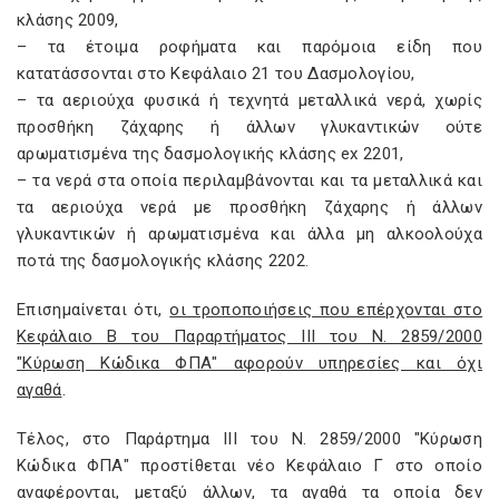
κλάσης 2009,
– τα έτοιμα ροφήματα και παρόμοια είδη που
κατατάσσονται στο Κεφάλαιο 21 του Δασμολογίου,
– τα αεριούχα φυσικά ή τεχνητά μεταλλικά νερά, χωρίς
προσθήκη ζάχαρης ή άλλων γλυκαντικών ούτε
αρωματισμένα της δασμολογικής κλάσης ex 2201,
– τα νερά στα οποία περιλαμβάνονται και τα μεταλλικά και
τα αεριούχα νερά με προσθήκη ζάχαρης ή άλλων
γλυκαντικών ή αρωματισμένα και άλλα μη αλκοολούχα
ποτά της δασμολογικής κλάσης 2202.
Επισημαίνεται ότι,
οι τροποποιήσεις που επέρχονται στο
Κεφάλαιο Β του Παραρτήματος III του Ν. 2859/2000
"Κύρωση Κώδικα ΦΠΑ" αφορούν υπηρεσίες και όχι
αγαθά
.
Τέλος, στο Παράρτημα III του Ν. 2859/2000 "Κύρωση
Κώδικα ΦΠΑ" προστίθεται νέο Κεφάλαιο Γ στο οποίο
αναφέρονται, μεταξύ άλλων,
τα αγαθά τα οποία δεν