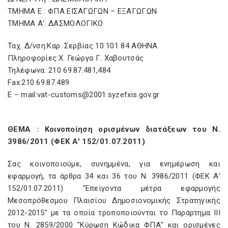
ΤΜΗΜΑ Ε : ΦΠΑ ΕΙΣΑΓΩΓΩΝ – ΕΞΑΓΩΓΩΝ
ΤΜΗΜΑ Α': ΔΑΣΜΟΛΟΓΙΚΟ
Ταχ. Δ/νση:Καρ. Σερβίας 10 101 84 ΑΘΗΝΑ
Πληροφορίες:Χ. Γεώργα Γ. Χαβουτσάς
Τηλέφωνα: 210 69.87.481,484
Fax:210 69.87.489
Ε – mail:vat-customs@2001.syzefxis.gov.gr
ΘΕΜΑ : Κοινοποίηση ορισμένων διατάξεων του Ν.
3986/2011 (ΦΕΚ Α' 152/01.07.2011)
Σας κοινοποιούμε, συνημμένα, για ενημέρωση και
εφαρμογή, τα άρθρα 34 και 36 του Ν. 3986/2011 (ΦΕΚ Α'
152/01.07.2011) "Επείγοντα μέτρα εφαρμογής
Μεσοπρόθεσμου Πλαισίου Δημοσιονομικής Στρατηγικής
2012-2015" με τα οποία τροποποιούνται το Παράρτημα III
του Ν. 2859/2000 "Κύρωση Κώδικα ΦΠΑ" και ορισμένες