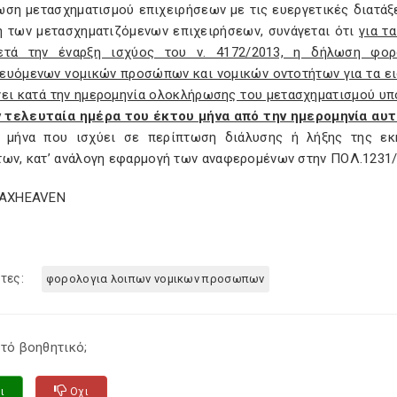
ωση μετασχηματισμού επιχειρήσεων με τις ευεργετικές διατάξε
η των μετασχηματιζόμενων επιχειρήσεων, συνάγεται ότι
για τ
ετά την έναρξη ισχύος του ν. 4172/2013, η δήλωση φο
ευόμενων νομικών προσώπων και νομικών οντοτήτων για τα ε
γει κατά την ημερομηνία ολοκλήρωσης του μετασχηματισμού υπ
ν τελευταία ημέρα του έκτου μήνα από την ημερομηνία αυ
) μήνα που ισχύει σε περίπτωση διάλυσης ή λήξης της ε
των, κατ’ ανάλογη εφαρμογή των αναφερομένων στην ΠΟΛ.1231/2
TAXHEAVEN
τες:
φορολογια λοιπων νομικων προσωπων
τό βοηθητικό;
ι
Οχι