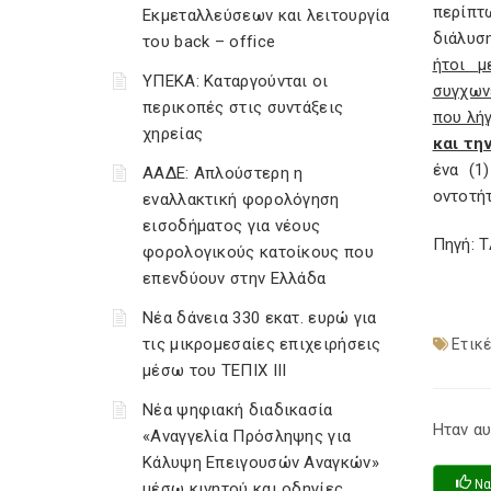
περίπτ
Εκμεταλλεύσεων και λειτουργία
διάλυσ
του back – office
ήτοι μ
ΥΠΕΚΑ: Καταργούνται οι
συγχων
περικοπές στις συντάξεις
που λή
χηρείας
και τη
ένα (1
ΑΑΔΕ: Απλούστερη η
οντοτή
εναλλακτική φορολόγηση
εισοδήματος για νέους
Πηγή: 
φορολογικούς κατοίκους που
επενδύουν στην Ελλάδα
Νέα δάνεια 330 εκατ. ευρώ για
τις μικρομεσαίες επιχειρήσεις
Ετικέ
μέσω του ΤΕΠΙΧ ΙΙΙ
Νέα ψηφιακή διαδικασία
Ηταν αυ
«Αναγγελία Πρόσληψης για
Κάλυψη Επειγουσών Αναγκών»
Να
μέσω κινητού και οδηγίες