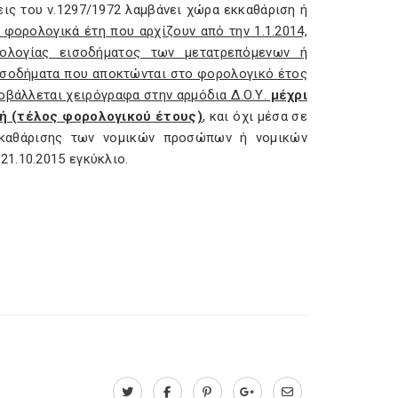
ις του ν.1297/1972 λαμβάνει χώρα εκκαθάριση ή
α φορολογικά έτη που αρχίζουν από την 1.1.2014,
ρολογίας εισοδήματος των μετατρεπόμενων ή
ισοδήματα που αποκτώνται στο φορολογικό έτος
οβάλλεται χειρόγραφα στην αρμόδια Δ.Ο.Υ.
μέχρι
τή (τέλος φορολογικού έτους)
, και όχι μέσα σε
κκαθάρισης των νομικών προσώπων ή νομικών
1.10.2015 εγκύκλιο.