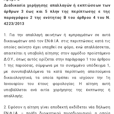
Διαδικασία χορήγησης απαλλαγών ή εκπτώσεων των
άρθρων 3 έως και 5 πλην της περίπτωσης ε της
παραγράφου 2 της ενότητας Β του άρθρου 4 του Ν.
4223/2013
1. Για την απαλλαγή ακινήτων ή εμπραγμάτων σε αυτά
δικαιωμάτων από τον ΕΝ.Φ.Ι.Α. στις περιπτώσεις κατά τις
οποίες ακίνητο έχει υπαχθεί σε φόρο, ενώ απαλλάσσεται,
απαιτείται η υποβολή αίτησης στον αρμόδιο προϊστάμενο
Δ.Ο.Υ., όπως αυτός ορίζεται στην παράγραφο 1 του άρθρου
1 της παρούσας, σύμφωνα με το συνημμένο υπόδειγμα 1,
με συνυποβαλλόμενα τα κατά περίπτωση απαιτούμενα
δικαιολογητικά, τα οποία πρέπει να ισχύουν την 1η
Ιανουαρίου του έτους φορολογίας. Η αίτηση αυτή
υποβάλλεται ανά αιτία χορήγησης της έκπτωσης ή
απαλλαγής.
2. Εφόσον η αίτηση γίνει αποδεκτή εκδίδεται νέα δήλωση
ΕΝ.Φ.Ι.Α. – πράξη διοικητικού προσδιορισμού, η οποία