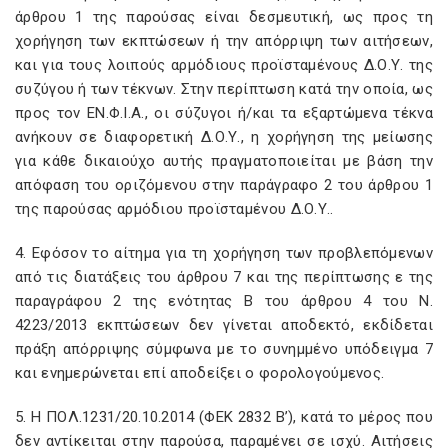
άρθρου 1 της παρούσας είναι δεσμευτική, ως προς τη
χορήγηση των εκπτώσεων ή την απόρριψη των αιτήσεων,
και για τους λοιπούς αρμόδιους προϊσταμένους Δ.Ο.Υ. της
συζύγου ή των τέκνων. Στην περίπτωση κατά την οποία, ως
προς τον ΕΝ.Φ.Ι.Α., οι σύζυγοι ή/και τα εξαρτώμενα τέκνα
ανήκουν σε διαφορετική Δ.Ο.Υ., η χορήγηση της μείωσης
για κάθε δικαιούχο αυτής πραγματοποιείται με βάση την
απόφαση του οριζόμενου στην παράγραφο 2 του άρθρου 1
της παρούσας αρμόδιου προϊσταμένου Δ.Ο.Υ..
4. Εφόσον το αίτημα για τη χορήγηση των προβλεπόμενων
από τις διατάξεις του άρθρου 7 και της περίπτωσης ε της
παραγράφου 2 της ενότητας Β του άρθρου 4 του Ν.
4223/2013 εκπτώσεων δεν γίνεται αποδεκτό, εκδίδεται
πράξη απόρριψης σύμφωνα με το συνημμένο υπόδειγμα 7
και ενημερώνεται επί αποδείξει ο φορολογούμενος.
5. Η ΠΟΛ.1231/20.10.2014 (ΦΕΚ 2832 Β’), κατά το μέρος που
δεν αντίκειται στην παρούσα, παραμένει σε ισχύ. Αιτήσεις