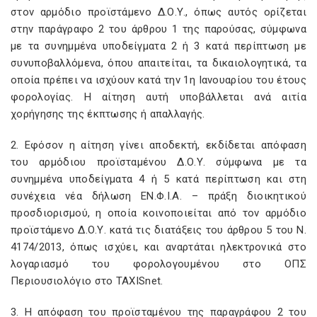
στον αρμόδιο προϊστάμενο Δ.Ο.Υ., όπως αυτός ορίζεται
στην παράγραφο 2 του άρθρου 1 της παρούσας, σύμφωνα
με τα συνημμένα υποδείγματα 2 ή 3 κατά περίπτωση με
συνυποβαλλόμενα, όπου απαιτείται, τα δικαιολογητικά, τα
οποία πρέπει να ισχύουν κατά την 1η Ιανουαρίου του έτους
φορολογίας. Η αίτηση αυτή υποβάλλεται ανά αιτία
χορήγησης της έκπτωσης ή απαλλαγής.
2. Εφόσον η αίτηση γίνει αποδεκτή, εκδίδεται απόφαση
του αρμόδιου προϊσταμένου Δ.Ο.Υ. σύμφωνα με τα
συνημμένα υποδείγματα 4 ή 5 κατά περίπτωση και στη
συνέχεια νέα δήλωση ΕΝ.Φ.Ι.Α. – πράξη διοικητικού
προσδιορισμού, η οποία κοινοποιείται από τον αρμόδιο
προϊστάμενο Δ.Ο.Υ. κατά τις διατάξεις του άρθρου 5 του Ν.
4174/2013, όπως ισχύει, και αναρτάται ηλεκτρονικά στο
λογαριασμό του φορολογουμένου στο ΟΠΣ
Περιουσιολόγιο στο TAXISnet.
3. Η απόφαση του προϊσταμένου της παραγράφου 2 του