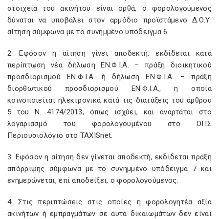
στοιχεία του ακινήτου είναι ορθά, ο φορολογούμενος
δύναται να υποβάλει στον αρμόδιο προϊστάμενο Δ.Ο.Υ.
αίτηση σύμφωνα με το συνημμένο υπόδειγμα 6.
2. Εφόσον η αίτηση γίνει αποδεκτή, εκδίδεται κατά
περίπτωση νέα δήλωση ΕΝ.Φ.Ι.Α. – πράξη διοικητικού
προσδιορισμού ΕΝ.Φ.Ι.Α. ή δήλωση ΕΝ.Φ.Ι.Α. – πράξη
διορθωτικού προσδιορισμού ΕΝ.Φ.Ι.Α., η οποία
κοινοποιείται ηλεκτρονικά κατά τις διατάξεις του άρθρου
5 του Ν. 4174/2013, όπως ισχύει, και αναρτάται στο
λογαριασμό του φορολογουμένου στο ΟΠΣ
Περιουσιολόγιο στο TAXISnet.
3. Εφόσον η αίτηση δεν γίνεται αποδεκτή, εκδίδεται πράξη
απόρριψης σύμφωνα με το συνημμένο υπόδειγμα 7 και
ενημερώνεται, επί αποδείξει, ο φορολογούμενος.
4. Στις περιπτώσεις στις οποίες η φορολογητέα αξία
ακινήτων ή εμπραγμάτων σε αυτά δικαιωμάτων δεν είναι