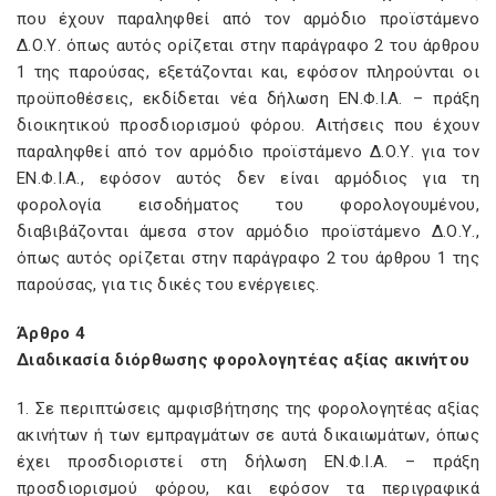
που έχουν παραληφθεί από τον αρμόδιο προϊστάμενο
Δ.Ο.Υ. όπως αυτός ορίζεται στην παράγραφο 2 του άρθρου
1 της παρούσας, εξετάζονται και, εφόσον πληρούνται οι
προϋποθέσεις, εκδίδεται νέα δήλωση ΕΝ.Φ.Ι.Α. – πράξη
διοικητικού προσδιορισμού φόρου. Αιτήσεις που έχουν
παραληφθεί από τον αρμόδιο προϊστάμενο Δ.Ο.Υ. για τον
ΕΝ.Φ.Ι.Α., εφόσον αυτός δεν είναι αρμόδιος για τη
φορολογία εισοδήματος του φορολογουμένου,
διαβιβάζονται άμεσα στον αρμόδιο προϊστάμενο Δ.Ο.Υ.,
όπως αυτός ορίζεται στην παράγραφο 2 του άρθρου 1 της
παρούσας, για τις δικές του ενέργειες.
Άρθρο 4
Διαδικασία διόρθωσης φορολογητέας αξίας ακινήτου
1. Σε περιπτώσεις αμφισβήτησης της φορολογητέας αξίας
ακινήτων ή των εμπραγμάτων σε αυτά δικαιωμάτων, όπως
έχει προσδιοριστεί στη δήλωση ΕΝ.Φ.Ι.Α. – πράξη
προσδιορισμού φόρου, και εφόσον τα περιγραφικά