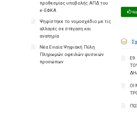
προθεσμίας υποβολής ΑΠΔ του
e-ΕΦΚΑ
Να
Ψηφίστηκε το νομοσχέδιο με τις
αλλαγές σε στέγαση και
αναπηρία
Σ
Νέα Ενιαία Ψηφιακή Πύλη
Πληρωμών οφειλών φυσικών
Ε9
προσώπων
ΤΟ
ΔΗ
ΟΙ
ΤΡ
ΠΩ