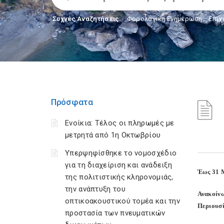
Συχνές Αναζητήσεις:
Φορολογικη Ενημέρωση
,
Επιχ
Πρόσφατα
Ενοίκια: Τέλος οι πληρωμές με
μετρητά από 1η Οκτωβρίου
Υπερψηφίσθηκε το νομοσχέδιο
για τη διαχείριση και ανάδειξη
Έως 31 Μ
της πολιτιστικής κληρονομιάς,
την ανάπτυξη του
Ανακοίν
οπτικοακουστικού τομέα και την
Περιουσί
προστασία των πνευματικών