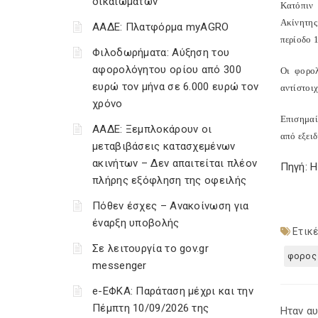
δικαιωμάτων
Κατόπιν 
Ακίνητης
ΑΑΔΕ: Πλατφόρμα myAGRO
περίοδο 
Φιλοδωρήματα: Αύξηση του
αφορολόγητου ορίου από 300
Οι φορο
ευρώ τον μήνα σε 6.000 ευρώ τον
αντίστοι
χρόνο
Επισημαί
ΑΑΔΕ: Ξεμπλοκάρουν οι
από εξειδ
μεταβιβάσεις κατασχεμένων
ακινήτων – Δεν απαιτείται πλέον
Πηγή: 
πλήρης εξόφληση της οφειλής
Πόθεν έσχες – Ανακοίνωση για
έναρξη υποβολής
Ετικέ
Σε λειτουργία το gov.gr
φορος 
messenger
e-ΕΦΚΑ: Παράταση μέχρι και την
Πέμπτη 10/09/2026 της
Ηταν αυ