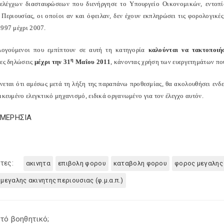
ελέγχων διασταυρώσεων που διενήργησε το Υπουργείο Οικονομικών, εντοπ
 Περιουσίας, οι οποίοι αν και όφειλαν, δεν έχουν εκπληρώσει τις φορολογικέ
1997 μέχρι 2007.
λογούμενοι που εμπίπτουν σε αυτή τη κατηγορία
καλούνται να τακτοποιή
η
χες δηλώσεις
μέχρι την 31
Μαΐου 2011
, κάνοντας χρήση των ευεργετημάτων πο
νεται ότι αμέσως μετά τη λήξη της παραπάνω προθεσμίας, θα ακολουθήσει ενδ
ικευμένο ελεγκτικό μηχανισμό, ειδικά οργανωμένο για τον έλεγχο αυτόν.
ΗΜΕΡΗΣΙΑ
τες:
ακινητα
επιβολη φορου
καταβολη φορου
φορος μεγαλης 
μεγαλης ακινητης περιουσιας (φ.μ.α.π.)
τό βοηθητικό;