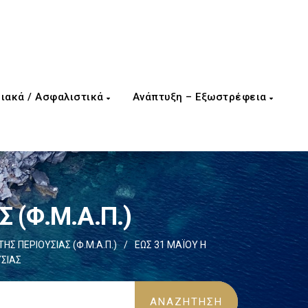
ιακά / Ασφαλιστικά
Ανάπτυξη – Εξωστρέφεια
 (Φ.Μ.Α.Π.)
Σ ΠΕΡΙΟΥΣΙΑΣ (Φ.Μ.Α.Π.)
/
ΕΩΣ 31 ΜΑΪΟΥ Η
ΣΙΑΣ