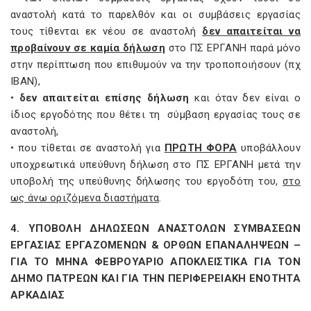
αναστολή κατά το παρελθόν και οι συμβάσεις εργασίας
τους τίθενται εκ νέου σε αναστολή
δεν απαιτείται να
προβαίνουν σε καμία δήλωση
στο ΠΣ ΕΡΓΑΝΗ παρά μόνο
στην περίπτωση που επιθυμούν να την τροποποιήσουν (πχ
ΙΒΑΝ),
•
δεν απαιτείται επίσης δήλωση
και όταν δεν είναι ο
ίδιος εργοδότης που θέτει τη σύμβαση εργασίας τους σε
αναστολή,
• που τίθεται σε αναστολή για
ΠΡΩΤΗ ΦΟΡΑ
υποβάλλουν
υποχρεωτικά υπεύθυνη δήλωση στο ΠΣ ΕΡΓΑΝΗ μετά την
υποβολή της υπεύθυνης δήλωσης του εργοδότη του,
στο
ως άνω οριζόμενα διαστήματα
.
4. ΥΠΟΒΟΛΗ ΔΗΛΩΣΕΩΝ ΑΝΑΣΤΟΛΩΝ ΣΥΜΒΑΣΕΩΝ
ΕΡΓΑΣΙΑΣ ΕΡΓΑΖΟΜΕΝΩΝ & ΟΡΘΩΝ ΕΠΑΝΑΛΗΨΕΩΝ –
ΓΙΑ ΤΟ ΜΗΝΑ ΦΕΒΡΟΥΑΡΙΟ ΑΠΟΚΛΕΙΣΤΙΚΑ ΓΙΑ ΤΟΝ
ΔΗΜΟ ΠΑΤΡΕΩΝ ΚΑΙ ΓΙΑ ΤΗΝ ΠΕΡΙΦΕΡΕΙΑΚΗ ΕΝΟΤΗΤΑ
ΑΡΚΑΔΙΑΣ