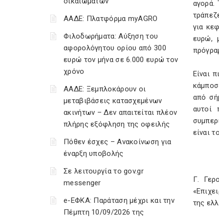
δικαιωμάτων
αγορά.
τράπεζε
ΑΑΔΕ: Πλατφόρμα myAGRO
για κε
Φιλοδωρήματα: Αύξηση του
ευρώ, 
αφορολόγητου ορίου από 300
πρόγραμ
ευρώ τον μήνα σε 6.000 ευρώ τον
χρόνο
Είναι π
κάμποσ
ΑΑΔΕ: Ξεμπλοκάρουν οι
από σή
μεταβιβάσεις κατασχεμένων
αυτοί 
ακινήτων – Δεν απαιτείται πλέον
συμπερ
πλήρης εξόφληση της οφειλής
είναι τ
Πόθεν έσχες – Ανακοίνωση για
έναρξη υποβολής
Σε λειτουργία το gov.gr
Γ. Γερ
messenger
«Επιχε
e-ΕΦΚΑ: Παράταση μέχρι και την
της ελλ
Πέμπτη 10/09/2026 της