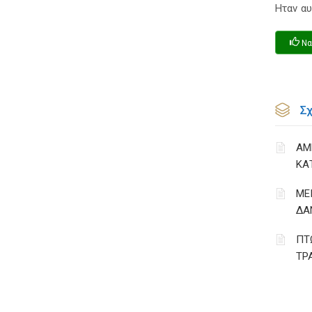
Ηταν αυ
Να
Σ
ΑΜ
ΚΑ
ΜΕ
ΔΑ
ΠΤ
ΤΡ