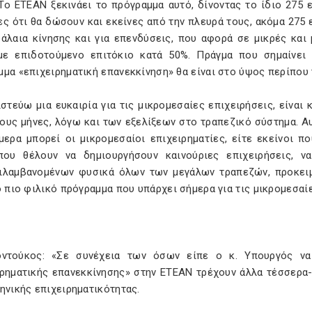
 Το ΕΤΕΑΝ ξεκινάει το πρόγραμμα αυτό, δίνοντας το ίδιο 275
ς ότι θα δώσουν και εκείνες από την πλευρά τους, ακόμα 275 
φάλαια κίνησης και για επενδύσεις, που αφορά σε μικρές και
με επιδοτούμενο επιτόκιο κατά 50%. Πράγμα που σημαίνει 
μα «επιχειρηματική επανεκκίνηση» θα είναι στο ύψος περίπου 
ιστεύω μια ευκαιρία για τις μικρομεσαίες επιχειρήσεις, είναι
ους μήνες, λόγω και των εξελίξεων στο τραπεζικό σύστημα. 
μερα μπορεί οι μικρομεσαίοι επιχειρηματίες, είτε εκείνοι π
που θέλουν να δημιουργήσουν καινούριες επιχειρήσεις, ν
ιλαμβανομένων φυσικά όλων των μεγάλων τραπεζών, προκειμ
ο πιο φιλικό πρόγραμμα που υπάρχει σήμερα για τις μικρομεσαί
οντούκος: «Σε συνέχεια των όσων είπε ο κ. Υπουργός ν
ιρηματικής επανεκκίνησης» στην ΕΤΕΑΝ τρέχουν άλλα τέσσερα
ηνικής επιχειρηματικότητας.