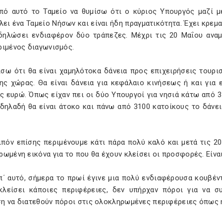
πό αυτό το Ταμείο να θυμίσω ότι ο κύριος Υπουργός μαζί μ
λει ένα Ταμείο Νήσων και είναι ήδη πραγματικότητα. Έχει κρε
δηλώσει ενδιαφέρον δύο τράπεζες. Μέχρι τις 20 Μαΐου αναμ
ριμένος διαγωνισμός.
ίσω ότι θα είναι χαμηλότοκα δάνεια προς επιχειρήσεις τουρισ
της χώρας. Θα είναι δάνεια για κεφάλαιο κινήσεως ή και για 
ς ευρώ. Όπως είχαν πει οι δύο Υπουργοί για νησιά κάτω από 3
δηλαδή θα είναι άτοκο και πάνω από 3100 κατοίκους το δάνειο
πόν επίσης περιμένουμε κάτι πάρα πολύ καλό και μετά τις 20
ωμένη εικόνα για το που θα έχουν κλείσει οι προσφορές. Είνα
π΄ αυτό, σήμερα το πρωί έγινε μια πολύ ενδιαφέρουσα κουβέντ
κλείσει κάποιες περιφέρειες, δεν υπήρχαν πόροι για να συ
η να διατεθούν πόροι στις ολοκληρωμένες περιφέρειες όπως η 