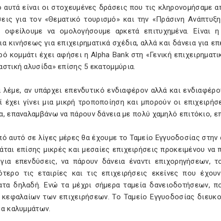
 αυτά είναι οι στοχευμένες δράσεις που τις κληρονομήσαμε α
σεις για τον «Θεματικό τουρισμό» και την «Πράσινη Ανάπτυξη
ς οφείλουμε να ομολογήσουμε αρκετά επιτυχημένα. Είναι 
α κινήσεως για επιχειρηματικά σχέδια, αλλά και δάνεια για επε
ρό κομμάτι έχει αφήσει η Alpha Bank στη «Γενική επιχειρηματι
στική αλυσίδα» επίσης 5 εκατομμύρια.
 λέμε, αν υπάρχει επενδυτικό ενδιαφέρον αλλά και ενδιαφέρον
ί έχει γίνει μια μικρή τροποποίηση και μπορούν οι επιχειρήσ
α, επαναλαμβάνω να πάρουν δάνεια με πολύ χαμηλό επιτόκιο, ε
ό αυτό σε λίγες μέρες θα έχουμε το Ταμείο Εγγυοδοσίας στην 
άται επίσης μικρές και μεσαίες επιχειρήσεις προκειμένου να 
 για επενδύσεις, να πάρουν δάνεια έναντι επιχορηγήσεων, τ
ότερο τις εταιρίες και τις επιχειρήσεις εκείνες που έχου
ατα δηλαδή. Ενώ τα μέχρι σήμερα ταμεία δανειοδοτήσεων, πο
 κεφαλαίων των επιχειρήσεων. Το Ταμείο Εγγυοδοσίας διευκολ
μα καλυμμάτων.