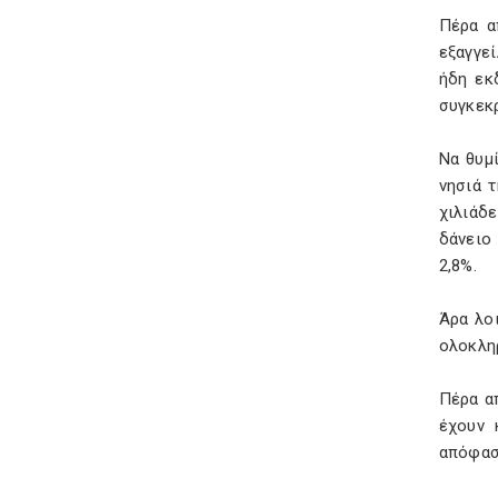
Πέρα α
εξαγγεί
ήδη εκ
συγκεκ
Να θυμ
νησιά 
χιλιάδε
δάνειο 
2,8%.
Άρα λοι
ολοκληρ
Πέρα α
έχουν 
απόφασ