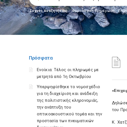
Συχνές Αναζητήσεις:
Φορολογικη Ενημέρωση
,
Επιχ
Πρόσφατα
Ενοίκια: Τέλος οι πληρωμές με
μετρητά από 1η Οκτωβρίου
Υπερψηφίσθηκε το νομοσχέδιο
«Επιχει
για τη διαχείριση και ανάδειξη
της πολιτιστικής κληρονομιάς,
Δηλώσε
την ανάπτυξη του
του Πρ
οπτικοακουστικού τομέα και την
προστασία των πνευματικών
Κ. Χατ