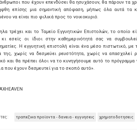
 άνθρωποι που έχουν επενδύσει θα ησυχάσουν, θα πάρουν τα χρ
ήφθη επίσης μια σημαντική απόφαση, μήπως όλα αυτά τα κ
ένου να είναι πιο φιλικά προς το νοικοκυριό.
ηλα τρέχει και το Ταμείο Εγγυητικών Επιστολών, το οποίο ε
 κι εσείς οι ίδιοι στην καθημερινότητά σας να συμβουλε
ηματίες. Η εγγυητική επιστολή είναι ένα μέσο πιστωτικό, με 
ά της, χωρίς να δεσμεύει ρευστότητα, χωρίς να απασχολεί ρ
ικό και θα πρέπει όλοι να το κυνηγήσουμε αυτό το πρόγραμμα
α που έχουν δεσμευτεί για το σκοπό αυτό».
TAXHEAVEN
τες:
τραπεζικα προϊοντα - δανεια - εγγυησεις
χρηματοδοτησεις