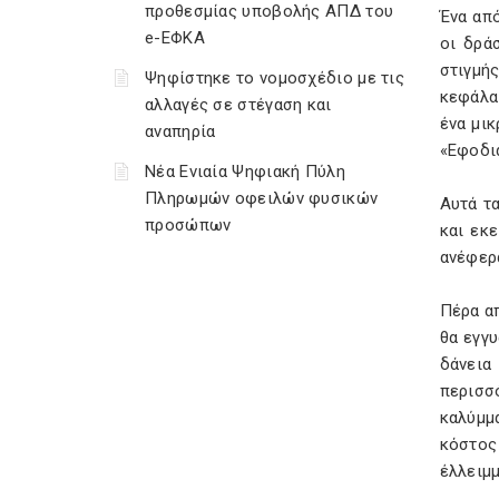
προθεσμίας υποβολής ΑΠΔ του
Ένα από
e-ΕΦΚΑ
οι δρά
στιγμή
Ψηφίστηκε το νομοσχέδιο με τις
κεφάλαι
αλλαγές σε στέγαση και
ένα μικ
αναπηρία
«Εφοδια
Νέα Ενιαία Ψηφιακή Πύλη
Πληρωμών οφειλών φυσικών
Αυτά τα
προσώπων
και εκε
ανέφερ
Πέρα απ
θα εγγυ
δάνεια
περισσ
καλύμμ
κόστος
έλλειμ