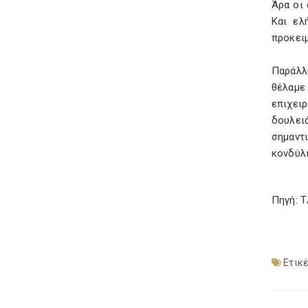
Άρα οι
Και ελ
προκειμ
Παράλλ
θέλαμε
επιχειρ
δουλει
σημαντ
κονδύλι
Πηγή: 
Ετικέ