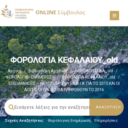
ΦΟΡΟΛΟΓΙΑ ΚΕΦΑΛΑΙΟΥ_old
Αρχική
/
Βιβλιοθήκη Αρχείων
/
ΦΟΡΟΛΟΓΙΣΤΙΚΑ_old
/
ΦΟΡΟΛΟΓΙΚΗ ΕΝΗΜΕΡΩΣΗ
/
ΦΟΡΟΛΟΓΙΑ ΚΕΦΑΛΑΙΟΥ_old
/
ΕΠΙΣΗΜΑΝΣΕΙΣ – Η ΕΚΠΤΩΣΗ ΤΟΥ ΕΝ.Φ.Ι.Α. ΓΙΑ ΤΟ 2015 ΚΑΙ ΟΙ
ΔΟΣΕΙΣ ΟΙ ΟΠΟΙΕΣ ΘΑ ΠΛΗΡΩΘΟΥΝ ΤΟ 2016
Συχνές Αναζητήσεις:
Φορολογικη Ενημέρωση
,
Επιχειρήσεις