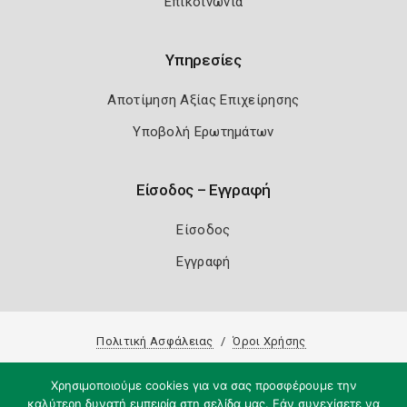
Επικοινωνία
Υπηρεσίες
Αποτίμηση Αξίας Επιχείρησης
Υποβολή Ερωτημάτων
Είσοδος – Εγγραφή
Είσοδος
Εγγραφή
Πολιτική Ασφάλειας
Όροι Χρήσης
Copyright 2026
Knowledge A.E.
Χρησιμοποιούμε cookies για να σας προσφέρουμε την
καλύτερη δυνατή εμπειρία στη σελίδα μας. Εάν συνεχίσετε να