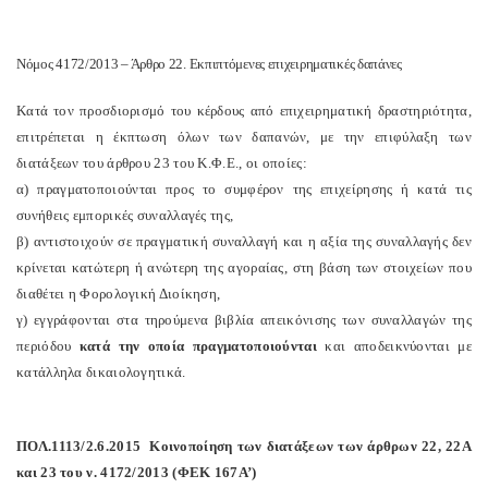
Νόμος 4172/2013 – Άρθρο 22. Εκπιπτόμενες επιχειρηματικές δαπάνες
Κατά τον προσδιορισμό του κέρδους από επιχειρηματική δραστηριότητα,
επιτρέπεται η έκπτωση όλων των δαπανών, με την επιφύλαξη των
διατάξεων του άρθρου 23 του Κ.Φ.Ε., οι οποίες:
α) πραγματοποιούνται προς το συμφέρον της επιχείρησης ή κατά τις
συνήθεις εμπορικές συναλλαγές της,
β) αντιστοιχούν σε πραγματική συναλλαγή και η αξία της συναλλαγής δεν
κρίνεται κατώτερη ή ανώτερη της αγοραίας, στη βάση των στοιχείων που
διαθέτει η Φορολογική Διοίκηση,
γ) εγγράφονται στα τηρούμενα βιβλία απεικόνισης των συναλλαγών της
περιόδου
κατά την οποία πραγματοποιούνται
και αποδεικνύονται με
κατάλληλα δικαιολογητικά.
ΠΟΛ.1113/2.6.2015
Κοινοποίηση των διατάξεων των άρθρων 22, 22Α
και 23 του ν. 4172/2013 (ΦΕΚ 167Α’)