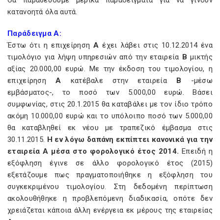
Θα παραθέσουμε μερικά παραδείγματα για να γίνουν
κατανοητά όλα αυτά.
Παράδειγμα Α:
Έστω ότι η επιχείρηση
Α
έχει λάβει στις 10.12.2014 ένα
τιμολόγιο για λήψη υπηρεσιών από την εταιρεία
Β
μικτής
αξίας 20.000,00 ευρώ. Με την έκδοση του τιμολογίου, η
επιχείρηση
Α
κατέβαλε στην εταιρεία
Β
-μέσω
εμβάσματος-, το ποσό των 5.000,00 ευρώ. Βάσει
συμφωνίας, στις 20.1.2015 θα καταβάλει με τον ίδιο τρόπο
ακόμη 10.000,00 ευρώ και το υπόλοιπο ποσό των 5.000,00
θα καταβληθεί εκ νέου με τραπεζικό έμβασμα στις
30.11.2015.
Η εν λόγω δαπάνη εκπίπτει κανονικά για την
εταιρεία Α μέσα στο φορολογικό έτος 2014.
Επειδή η
εξόφληση έγινε σε άλλο φορολογικό έτος (2015)
εξετάζουμε πως πραγματοποιήθηκε η εξόφληση του
συγκεκριμένου τιμολογίου. Στη δεδομένη περίπτωση
ακολουθήθηκε η προβλεπόμενη διαδικασία, οπότε δεν
χρειάζεται κάποια άλλη ενέργεια εκ μέρους της εταιρείας