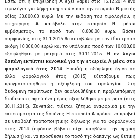
Έστω ότι η επιχείρηση
Α
έχει λάβει στις 15.12.2014 ένα
τιμολόγιο για λήψη υπηρεσιών από την εταιρεία
Β
μικτής
αξίας 30.000,00 ευρώ. Με την έκδοση του τιμολογίου, η
επιχείρηση
Α
κατέβαλε στην εταιρεία
Β
-μέσω
εμβάσματος-, το ποσό των 10.000,00 ευρώ. Βάσει
συμφωνίας, στις 31.1.2015 θα καταβάλει με τον ίδιο τρόπο
ακόμη 10.000,00 ευρώ και το υπόλοιπο ποσό των 10.000,00
εξοφλήθηκε με μετρητά στις 30.11.2015.
Η εν λόγω
δαπάνη εκπίπτει κανονικά για την εταιρεία Α μέσα στο
φορολογικό έτος 2014.
Επειδή η εξόφληση έγινε σε
άλλο φορολογικό έτος (2015) εξετάζουμε πως
πραγματοποιήθηκε η εξόφληση του τιμολογίου. Στη
δεδομένη περίπτωση δεν ακολουθήθηκε η προβλεπόμενη
διαδικασία, αφού ένα μέρος εξοφλήθηκε με μετρητά (στις
30.11.2015). Συνεπώς, τίθεται ζήτημα αναφορικά με την
εκπεσιμότητα της δαπάνης. Η εταιρεία
Α
πρέπει να προβεί
σε υποβολή τροποποιητικής δήλωσης για το φορολογικό
έτος 2014 (εφόσον βέβαια είχε υποβάλει την αρχική
δήλωση) και να προσθέσει το ποσό της δαπάνης ως θετική