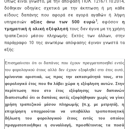
Όπως είναι γνωστό, με την απόφαση ΠΟΛ. 1216/1.10.2014,
δόθηκαν οδηγίες σχετικά με την έκπτωση ή μη κάθε
είδους δαπάνης που αφορά σε αγορά αγαθών ή λήψη
1
υπηρεσιών
αξίας άνω των 500 ευρώ
, εφόσον
η
τμηματική ή ολική εξόφλησή
τους δεν έγινε με τη χρήση
τραπεζικού μέσου πληρωμής. Εκτός των άλλων, στην
παράγραφο 10 της ανωτέρω απόφασης έγιναν γνωστά τα
εξής:
Επισημαίνεται ότι οι δαπάνες που έχουν πραγματοποιηθεί εντός
του φορολογικού έτους αλλά δεν έχουν εξοφληθεί στο έτος αυτό,
κρίνονται οριστικά, ως προς την εκπεσιμότητά τους, στο
φορολογικό έτος που θα λάβει χώρα η εξόφληση αυτών. Στην
περίπτωση που στο έτος εξόφλησης των δαπανών
διαπιστωθεί ότι οι δαπάνες αυτές εξοφλήθηκαν χωρίς να γίνει
χρήση τραπεζικού μέσου πληρωμής (π.χ. με μετρητά), η
επιχείρηση υποχρεούται να υποβάλλει τροποποιητική
δήλωση του φορολογικού έτους εντός του οποίου
πραγματοποιήθηκε η συναλλαγή, προσθέτοντας τα ποσά