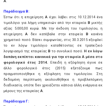
Α
.
Παράδειγμα Β:
Έστω ότι η επιχείρηση
Α
έχει λάβει στις 10.12.2014 ένα
τιμολόγιο για λήψη υπηρεσιών από την εταιρεία
Β
μικτής
αξίας 5.000,00 ευρώ. Με την έκδοση του τιμολογίου, η
επιχείρηση
Α
δεν κατέβαλε στην εταιρεία
Β
κανένα
χρηματικό ποσό. Βάσει συμφωνίας, στις 30.3.2015 εξοφλεί
το εν λόγω τιμολόγιο καταθέτοντας σε τραπεζικό
λογαριασμό της εταιρείας
Β
το συνολικό ποσό.
Η εν λόγω
δαπάνη εκπίπτει κανονικά για την εταιρεία Α μέσα στο
φορολογικό έτος 2014.
Επειδή η εξόφληση έγινε σε
άλλο φορολογικό έτος (2015) εξετάζουμε πως
πραγματοποιήθηκε η εξόφληση του τιμολογίου. Στη
δεδομένη περίπτωση ακολουθήθηκε η προβλεπόμενη
διαδικασία, οπότε δεν χρειάζεται κάποια άλλη ενέργεια εκ
μέρους της εταιρείας
Α
.
Παράδειγμα Γ: