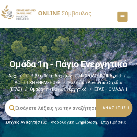
Ομάδα 1η - Πάγιο Ενεργητικό
Αρχική
/
Βιβλιοθήκη Αρχείων
/
ΦΟΡΟΛΟΓΙΣΤΙΚΑ_old
/
ΛΟΓΙΣΤΙΚΗ ΕΝΗΜΕΡΩΣΗ
/
Ελληνικό Λογιστικό Σχέδιο
(ΕΓΛΣ)
/
Ομάδα 1η - Πάγιο Ενεργητικό
/
ΕΓΛΣ – ΟΜΑΔΑ 1
Συχνές Αναζητήσεις:
Φορολογικη Ενημέρωση
,
Επιχειρήσεις