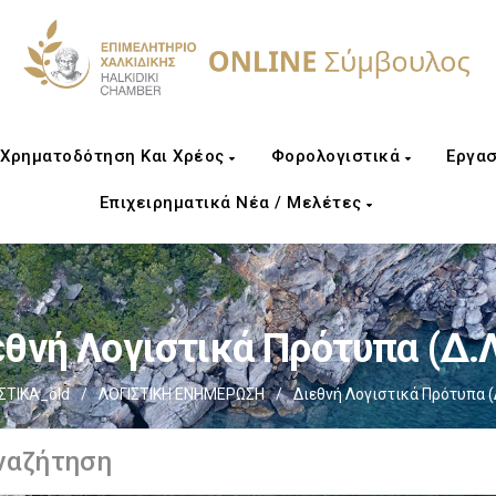
Χρηματοδότηση Και Χρέος
Φορολογιστικά
Εργασ
Επιχειρηματικά Νέα / Μελέτες
θνή Λογιστικά Πρότυπα (Δ.
ΤΙΚΑ_old
/
ΛΟΓΙΣΤΙΚΗ ΕΝΗΜΕΡΩΣΗ
/
Διεθνή Λογιστικά Πρότυπα (