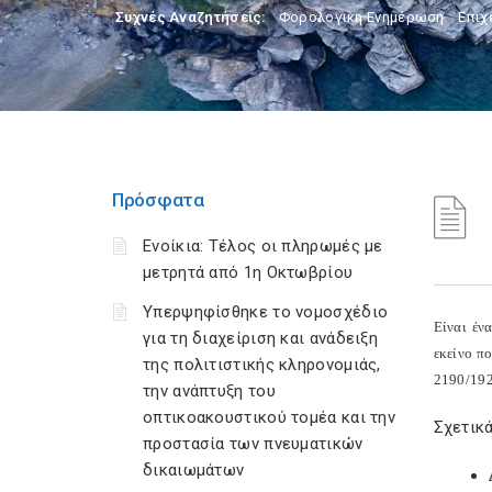
Συχνές Αναζητήσεις:
Φορολογικη Ενημέρωση
,
Επιχ
Πρόσφατα
Ενοίκια: Τέλος οι πληρωμές με
μετρητά από 1η Οκτωβρίου
Υπερψηφίσθηκε το νομοσχέδιο
Είναι έν
για τη διαχείριση και ανάδειξη
εκείνο πο
της πολιτιστικής κληρονομιάς,
2190/192
την ανάπτυξη του
οπτικοακουστικού τομέα και την
Σχετικά
προστασία των πνευματικών
δικαιωμάτων