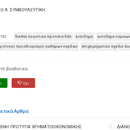
Σ.Ο.Λ. ΣΥΜΒΟΥΛΕΥΤΙΚΗ
τες:
διεθνη λογιστικα προτυπα δλπ
εισοδημα
εισοδημα νομικ
γιστικος προσδιορισμος καθαρων κερδων
επιχειρηματικο σχεδιο bu
τό βοηθητικό;
ι
Οχι
χετικά Άρθρα
ΕΘΝΗ ΠΡΟΤΥΠΑ ΧΡΗΜΑΤΟΟΙΚΟΝΟΜΙΚΗΣ
ΔΙΑΝΟ