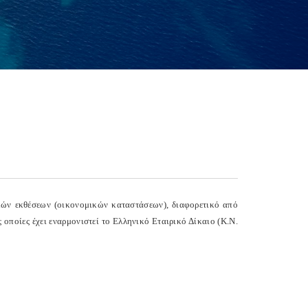
κών εκθέσεων (οικονομικών καταστάσεων), διαφορετικό από
 οποίες έχει εναρμονιστεί το Ελληνικό Εταιρικό Δίκαιο (Κ.Ν.