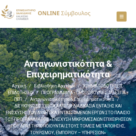
Ανταγωνιστικότητα &
Επιχειρηματικότητα
Αρχική
/
Βιβλιοθήκη Αρχείων
/
ΧΡΗΜΑΤΟΔΟΤΗΣΕΙΣ-
ΕΠΙΔΟΤΗΣΕΙΣ
/
ΠΡΟΓΡΑΜΜΑΤΑ - ΠΡΩΤΟΒΟΥΛΙΕΣ
/
ΕΣΠΑ -
ΠΕΠ
/
Ανταγωνιστικότητα & Επιχειρηματικότητα
/
ΔΙΕΥΚΡΙΝΙΣΕΙΣ ΣΧΕΤΙΚΑ ΜΕ ΤΗ ΔΙΑΔΙΚΑΣΙΑ ΕΝΤΑΞΗΣ ΚΑΙ
ΕΝΙΣΧΥΣΗΣ ΤΩΝ ΔΥΝΗΤΙΚΑ ΕΝΤΑΣΣΟΜΕΝΩΝ ΕΡΓΩΝ ΣΤΟ ΠΛΑΙΣΙΟ
ΤΟΥ ΠΡΟΓΡΑΜΜΑΤΟΣ «ΕΝΙΣΧΥΣΗ ΜΙΚΡΟΜΕΣΑΙΩΝ ΕΠΙΧΕΙΡΗΣΕΩΝ
ΠΟΥ ΔΡΑΣΤΗΡΙΟΠΟΙΟΥΝΤΑΙ ΣΤΟΥΣ ΤΟΜΕΙΣ ΜΕΤΑΠΟΙΗΣΗΣ,
ΤΟΥΡΙΣΜΟΥ, ΕΜΠΟΡΙΟΥ – ΥΠΗΡΕΣΙΩΝ»