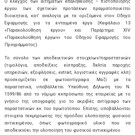
Ο έλεγχος των αιτημάτων επαλήθευσης – πιστοποίησης
έργου των σχετικών προτάσεων πραγματοποιείται
διοικητικά, κατ' αναλογία με τα οριζόμενα στον Οδηγό
Εφαρμογής για τα ενταγμένα έργα (Κεφάλαιο 13
«Παρακολούθηση έργου» και Παράρτημα XIV
«Παρακολούθηση έργων» του Οδηγού Εφαρμογής του
Προγράμματος).
Το σύνολο των αποδεικτικών στοιχείων/παραστατικών
(τιμολόγια, αποδείξεις είσπραξης, δελτία παροχής
υπηρεσιών, εξοφλήσεις, extrait, λογιστικές εγγραφές κλπ)
προσκομίζεται σε φωτοαντίγραφα. Μαζί με τα
παραστατικά, υποβάλλεται Υπεύθυνη Δήλωση του Ν.
1599/86 από το νόμιμο εκπρόσωπο της εταιρείας με το
γνήσιο της υπογραφής γιο το ακριβές αντίγραφο των
παραστατικών εκ του πρωτοτύπου. Επίσης, υποβάλλονται
στοιχεία τεκμηρίωσης της προόδου υλοποίησης φυσικού
αντικειμένου, όπως φωτογραφικό υλικό που να
αποδεικνύει την υλοποίηση του φυσικού αντικειμένου