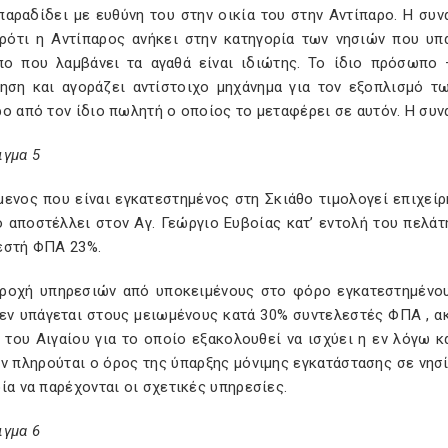
παραδίδει με ευθύνη του στην οικία του στην Αντίπαρο. Η συ
ρότι η Αντίπαρος ανήκει στην κατηγορία των νησιών που υπ
ο που λαμβάνει τα αγαθά είναι ιδιώτης. Το ίδιο πρόσωπο 
ρηση και αγοράζει αντίστοιχο μηχάνημα για τον εξοπλισμό τ
ο από τον ίδιο πωλητή ο οποίος το μεταφέρει σε αυτόν. Η συν
ιγμα 5
μενος που είναι εγκατεστημένος στη Σκιάθο τιμολογεί επιχείρ
 αποστέλλει στον Αγ. Γεώργιο Ευβοίας κατ’ εντολή του πελάτη
εστή ΦΠΑ 23%.
αροχή υπηρεσιών από υποκειμένους στο φόρο εγκατεστημένου
εν υπάγεται στους μειωμένους κατά 30% συντελεστές ΦΠΑ , ακ
ί του Αιγαίου για το οποίο εξακολουθεί να ισχύει η εν λόγω 
εν πληρούται ο όρος της ύπαρξης μόνιμης εγκατάστασης σε νησ
ία να παρέχονται οι σχετικές υπηρεσίες.
ιγμα 6