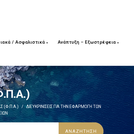
ιακά / Ασφαλιστικά
Ανάπτυξη – Εξωστρέφεια
.Π.Α.)
 (Φ.Π.Α.)
/
ΔΙΕΥΚΡΙΝΙΣΕΙΣ ΓΙΑ ΤΗΝ ΕΦΑΡΜΟΓΗ ΤΩΝ
ΕΙΩΝ