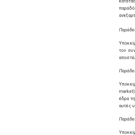
κατατά
παραδό
ανεξαρ
Παράδε
Υποκεί
τον συ
αποστέλ
Παράδε
Υποκεί
market
έδρα τη
αυτές υ
Παράδε
Υποκεί