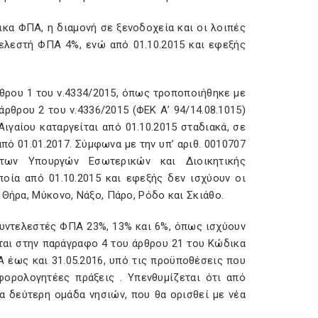
ικα ΦΠΑ, η διαμονή σε ξενοδοχεία και οι λοιπές
τελεστή ΦΠΑ 4%, ενώ από 01.10.2015 και εφεξής
θρου 1 του ν.4334/2015, όπως τροποποιήθηκε με
θρου 2 του ν.4336/2015 (ΦΕΚ Α’ 94/14.08.1015)
ιγαίου καταργείται από 01.10.2015 σταδιακά, σε
πό 01.01.2017. Σύμφωνα με την υπ’ αριθ. 0010707
 των Υπουργών Εσωτερικών και Διοικητικής
οία από 01.10.2015 και εφεξής δεν ισχύουν οι
 Θήρα, Μύκονο, Νάξο, Πάρο, Ρόδο και Σκιάθο.
 συντελεστές ΦΠΑ 23%, 13% και 6%, όπως ισχύουν
νται στην παράγραφο 4 του άρθρου 21 του Κώδικα
 έως και 31.05.2016, υπό τις προϋποθέσεις που
φορολογητέες πράξεις . Υπενθυμίζεται ότι από
ια δεύτερη ομάδα νησιών, που θα ορισθεί με νέα