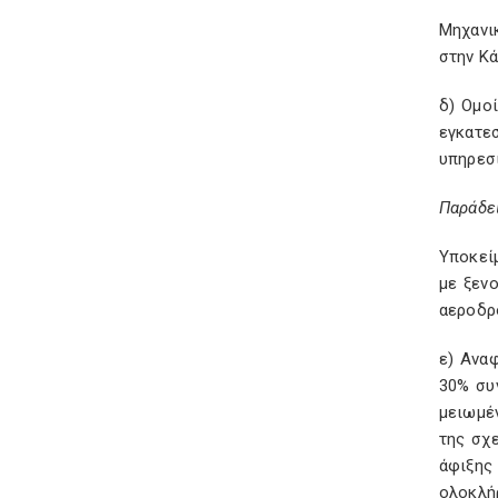
Μηχανι
στην Κ
δ) Ομο
εγκατε
υπηρεσί
Παράδε
Υποκεί
με ξεν
αεροδρ
ε) Ανα
30% συ
μειωμέ
της σχε
άφιξης
ολοκλή