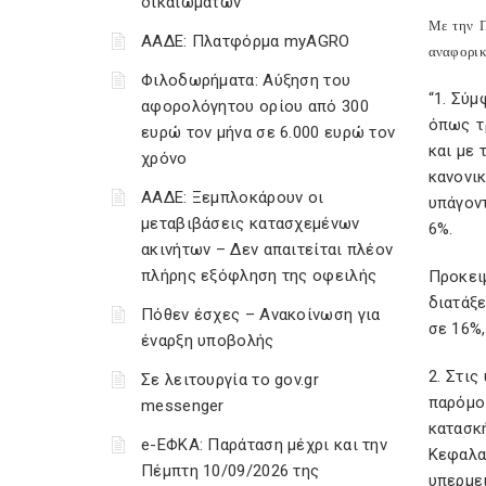
δικαιωμάτων
Με την Π
ΑΑΔΕ: Πλατφόρμα myAGRO
αναφορικ
Φιλοδωρήματα: Αύξηση του
“1. Σύμ
αφορολόγητου ορίου από 300
όπως τρ
ευρώ τον μήνα σε 6.000 ευρώ τον
και με 
χρόνο
κανονι
ΑΑΔΕ: Ξεμπλοκάρουν οι
υπάγον
μεταβιβάσεις κατασχεμένων
6%.
ακινήτων – Δεν απαιτείται πλέον
πλήρης εξόφληση της οφειλής
Προκει
διατάξ
Πόθεν έσχες – Ανακοίνωση για
σε 16%,
έναρξη υποβολής
2. Στις
Σε λειτουργία το gov.gr
παρόμο
messenger
κατασκ
e-ΕΦΚΑ: Παράταση μέχρι και την
Κεφαλα
Πέμπτη 10/09/2026 της
υπερμε