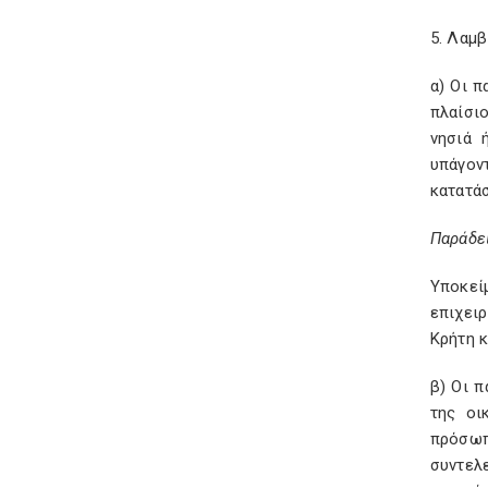
5. Λαμ
α) Οι 
πλαίσι
νησιά 
υπάγον
κατατάσ
Παράδε
Υποκεί
επιχει
Κρήτη κ
β) Οι 
της οι
πρόσωπ
συντελ