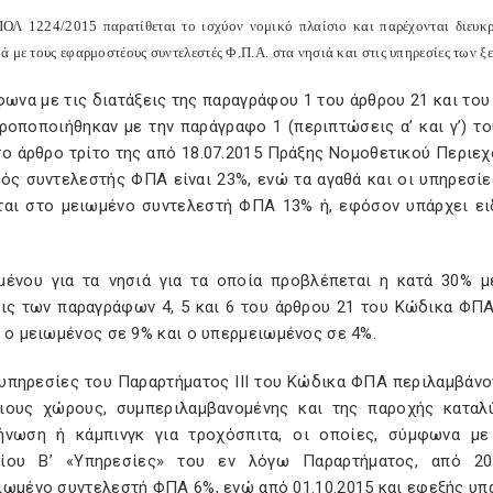
ΟΛ 1224/2015 παρατίθεται το ισχύον νομικό πλαίσιο και παρέχονται διευκρ
ά με τους εφαρμοστέους συντελεστές Φ.Π.Α. στα νησιά και στις υπηρεσίες των 
φωνα με τις διατάξεις της παραγράφου 1 του άρθρου 21 και του
οποποιήθηκαν με την παράγραφο 1 (περιπτώσεις α’ και γ’) του
το άρθρο τρίτο της από 18.07.2015 Πράξης Νομοθετικού Περιεχο
κός συντελεστής ΦΠΑ είναι 23%, ενώ τα αγαθά και οι υπηρεσ
ται στο μειωμένο συντελεστή ΦΠΑ 13% ή, εφόσον υπάρχει ει
μένου για τα νησιά για τα οποία προβλέπεται η κατά 30%
εις των παραγράφων 4, 5 και 6 του άρθρου 21 του Κώδικα ΦΠ
 ο μειωμένος σε 9% και ο υπερμειωμένος σε 4%.
 υπηρεσίες του Παραρτήματος ΙΙΙ του Κώδικα ΦΠΑ περιλαμβάνον
ιους χώρους, συμπεριλαμβανομένης και της παροχής κατα
ήνωση ή κάμπινγκ για τροχόσπιτα, οι οποίες, σύμφωνα μ
ίου Β’ «Υπηρεσίες» του εν λόγω Παραρτήματος, από 20.
ιωμένο συντελεστή ΦΠΑ 6%, ενώ από 01.10.2015 και εφεξής υ