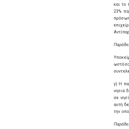
και το 
23% πα
πρόσωπ
επιχεί
Αντίπαρ
Παράδε
Υποκεί
ωστόσο
συντελ
γ) Η π
νησιά δ
σε νησ
αυτή δ
την οπο
Παράδε