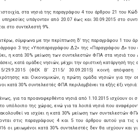
τιστοιχία, στα νησιά της παραγράφου 4 του άρθρου 21 του Κώδ
 υπηρεσίες υπάγονταν από 20.07 έως και 30.09.2015 στο συν
ται στο συντελεστή 9%.
αιτέρω, σύμφωνα με την περίπτωση δ’ της παραγράφου 1 του άρ
ράγραφο 3 της «Υποπαραγράφου Δ.2» της «Παραγράφου Δ» του άρ
ύει, η κατά 30% μείωση των συντελεστών ΦΠΑ στα νησιά του Α
άσεις, κατά ομάδες νησιών, μέχρι την οριστική κατάργησή της α
5/29.9.2015 (ΦΕΚ Β’ 2115/ 30.09.2015) κοινή απόφαση
κρότησης και Οικονομικών, η πρώτη ομάδα νησιών για την οπ
οι κατά 30% συντελεστές ΦΠΑ περιλαμβάνει τα εξής έξι νησιά:
ένως, για τα προαναφερθέντα νησιά από 1.10.2015 ισχύουν οι
 το υπόλοιπο της χώρας, ενώ για τα λοιπά νησιά που αναφέρο
ακολουθεί να ισχύει η κατά 30% μείωση των συντελεστών ΦΠΑ
ονται στις παραγράφους 4 και 5 του άρθρου αυτού για τις 
016 οι μειωμένοι κατά 30% συντελεστές δεν θα ισχύουν και γ