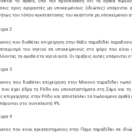
σσεται το αγαθό, υπό την προϋπόθεση ότι τα αγαθά πωλού
σεις προς αγοραστές μη υποκειμένους (ιδιώτες) υπάγονται α
τήτως του τόπου εγκατάστασης του εκάστοτε μη υποκείμενου α
ιγμα 2
μενος που διαθέτει επιχείρηση στην Νάξο παραδίδει παραδοσι
νεταιρισμό του νησιού σε υποκείμενους στο φόρο που είναι 
λοντας τα αγαθά στα νησιά αυτά. Οι πράξεις αυτές υπάγονται σ
ιγμα 3
μενος που διαθέτει επιχείρηση στην Μύκονο παραδίδει νωπό
) που έχει έδρα τη Ρόδο και υποκαταστήματα στη Σάμο και τη
ς επιχείρησης στην Ρόδο και αποστέλλει τα πωλούμενα αγαθά 
πάγονται στο συντελεστή 9%.
ιγμα 4
μενος που είναι εγκατεστημένος στην Πάρο παραδίδει σε ιδι