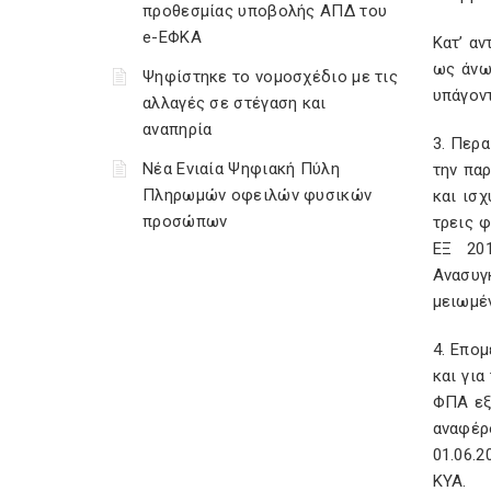
προθεσμίας υποβολής ΑΠΔ του
e-ΕΦΚΑ
Κατ’ αν
ως άνω
Ψηφίστηκε το νομοσχέδιο με τις
υπάγον
αλλαγές σε στέγαση και
αναπηρία
3. Περ
Νέα Ενιαία Ψηφιακή Πύλη
την πα
Πληρωμών οφειλών φυσικών
και ισχ
προσώπων
τρεις φ
ΕΞ 201
Ανασυγ
μειωμέν
4. Επομ
και για
ΦΠΑ εξ
αναφέρ
01.06.2
ΚΥΑ.