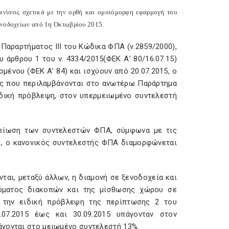
ινίσεις σχετικά με την ορθή και ομοιόμορφη εφαρμογή του
ξενοδοχείων από 1η Οκτωβρίου 2015.
 Παραρτήματος ΙΙΙ του Κώδικα ΦΠΑ (ν.2859/2000),
 άρθρου 1 του ν. 4334/2015(ΦΕΚ Α’ 80/16.07.15)
μένου (ΦΕΚ Α’ 84) και ισχύουν από 20.07.2015, ο
ίες που περιλαμβάνονται στο ανωτέρω Παράρτημα
δική πρόβλεψη, στον υπερμειωμένο συντελεστή
 μείωση των συντελεστών ΦΠΑ, σύμφωνα με τις
Α, ο κανονικός συντελεστής ΦΠΑ διαμορφώνεται
ται, μεταξύ άλλων, η διαμονή σε ξενοδοχεία και
λύματος διακοπών και της μίσθωσης χώρου σε
ε την ειδική πρόβλεψη της περίπτωσης 2 του
07.2015 έως και 30.09.2015 υπάγονταν στον
πάγονται στο μειωμένο συντελεστή 13%.