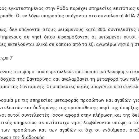
κός εγκατεστημένος στην Ρόδο παρέχει υπηρεσίες επιτόπιας 
άρπαθο. Οι εν λόγω υπηρεσίες υπάγονται στο συντελεστή ΦΠΑ 2
ίως, δεν υπάγονται στους μειωμένους κατά 30% συντελεστές 
στημένους σε νησί όπου εφαρμόζονται οι μειωμένοι αυτοί
ες εκτελούνται υλικά σε κάποιο από τα έξι ανωτέρω νησιά ή σ
ιγμα 7
μενος στο φόρο που εκμεταλλεύεται τουριστικό λεωφορείο κα
οδοχείο της Σαντορίνης και αναλαμβάνει τη μεταφορά των πε
όμιο της Σαντορίνης. Οι υπηρεσίες αυτές υπάγονται στο συντε
φορικά με τις υπηρεσίες μεταφοράς προσώπων και αγαθών, γ
ντελεστών και δεδομένης της προϋπόθεσης περί της ύπαρξης 
νοι αυτοί συντελεστές, όσον αφορά στην πλήρωση και της δε
τικής υπηρεσίας σε αντίστοιχο νησί, λαμβάνονται υπόψη ο τό
 των προσώπων και των αγαθών κι όχι οι ενδιάμεσοι σταθ
ρωση της διαδρομής.