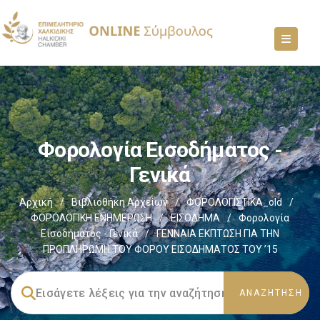
Φορολογία Εισοδήματος -
Γενικά
Αρχική
/
Βιβλιοθήκη Αρχείων
/
ΦΟΡΟΛΟΓΙΣΤΙΚΑ_old
/
ΦΟΡΟΛΟΓΙΚΗ ΕΝΗΜΕΡΩΣΗ
/
ΕΙΣΟΔΗΜΑ
/
Φορολογία
Εισοδήματος - Γενικά
/
ΓΕΝΝΑΙΑ ΕΚΠΤΩΣΗ ΓΙΑ ΤΗΝ
ΠΡΟΠΛΗΡΩΜΗ ΤΟΥ ΦΟΡΟΥ ΕΙΣΟΔΗΜΑΤΟΣ ΤΟΥ ’15