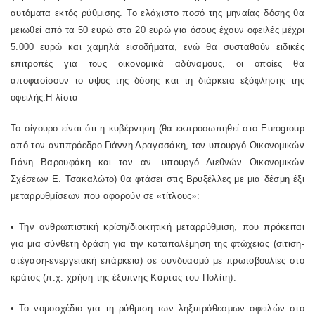
αυτόματα εκτός ρύθμισης. Το ελάχιστο ποσό της μηναίας δόσης θα
μειωθεί από τα 50 ευρώ στα 20 ευρώ για όσους έχουν οφειλές μέχρι
5.000 ευρώ και χαμηλά εισοδήματα, ενώ θα συσταθούν ειδικές
επιτροπές για τους οικονομικά αδύναμους, οι οποίες θα
αποφασίσουν το ύψος της δόσης και τη διάρκεια εξόφλησης της
οφειλής.Η λίστα
Το σίγουρο είναι ότι η κυβέρνηση (θα εκπροσωπηθεί στο Eurogroup
από τον αντιπρόεδρο Γιάννη Δραγασάκη, τον υπουργό Οικονομικών
Γιάνη Βαρουφάκη και τον αν. υπουργό Διεθνών Οικονομικών
Σχέσεων Ε. Τσακαλώτο) θα φτάσει στις Βρυξέλλες με μια δέσμη έξι
μεταρρυθμίσεων που αφορούν σε «τίτλους»:
• Την ανθρωπιστική κρίση/διοικητική μεταρρύθμιση, που πρόκειται
για μια σύνθετη δράση για την καταπολέμηση της φτώχειας (σίτιση-
στέγαση-ενεργειακή επάρκεια) σε συνδυασμό με πρωτοβουλίες στο
κράτος (π.χ. χρήση της έξυπνης Κάρτας του Πολίτη).
• Το νομοσχέδιο για τη ρύθμιση των ληξιπρόθεσμων οφειλών στο