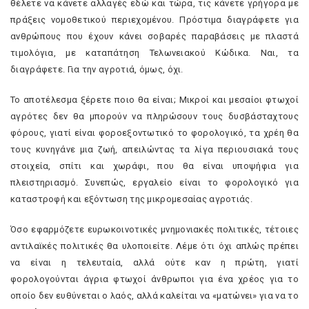
θέλετε να κάνετε αλλαγές εδώ και τώρα, τις κάνετε γρήγορα με
πράξεις νομοθετικού περιεχομένου. Πρόστιμα διαγράφετε για
ανθρώπους που έχουν κάνει σοβαρές παραβάσεις με πλαστά
τιμολόγια, με καταπάτηση Τελωνειακού Κώδικα. Ναι, τα
διαγράφετε. Για την αγροτιά, όμως, όχι.
Το αποτέλεσμα ξέρετε ποιο θα είναι; Μικροί και μεσαίοι φτωχοί
αγρότες δεν θα μπορούν να πληρώσουν τους δυσβάσταχτους
φόρους, γιατί είναι φοροεξοντωτικό το φορολογικό, τα χρέη θα
τους κυνηγάνε μια ζωή, απειλώντας τα λίγα περιουσιακά τους
στοιχεία, σπίτι και χωράφι, που θα είναι υποψήφια για
πλειστηριασμό. Συνεπώς, εργαλείο είναι το φορολογικό για
καταστροφή και εξόντωση της μικρομεσαίας αγροτιάς.
Όσο εφαρμόζετε ευρωκοινοτικές μνημονιακές πολιτικές, τέτοιες
αντιλαϊκές πολιτικές θα υλοποιείτε. Λέμε ότι όχι απλώς πρέπει
να είναι η τελευταία, αλλά ούτε καν η πρώτη, γιατί
φορολογούνται άγρια φτωχοί άνθρωποι για ένα χρέος για το
οποίο δεν ευθύνεται ο λαός, αλλά καλείται να «ματώνει» για να το