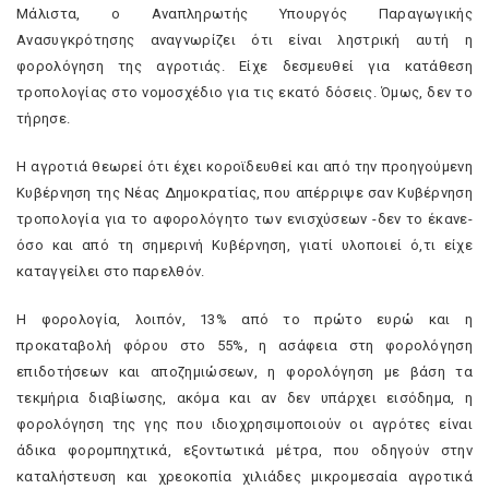
Μάλιστα, ο Αναπληρωτής Υπουργός Παραγωγικής
Ανασυγκρότησης αναγνωρίζει ότι είναι ληστρική αυτή η
φορολόγηση της αγροτιάς. Είχε δεσμευθεί για κατάθεση
τροπολογίας στο νομοσχέδιο για τις εκατό δόσεις. Όμως, δεν το
τήρησε.
Η αγροτιά θεωρεί ότι έχει κοροϊδευθεί και από την προηγούμενη
Κυβέρνηση της Νέας Δημοκρατίας, που απέρριψε σαν Κυβέρνηση
τροπολογία για το αφορολόγητο των ενισχύσεων -δεν το έκανε-
όσο και από τη σημερινή Κυβέρνηση, γιατί υλοποιεί ό,τι είχε
καταγγείλει στο παρελθόν.
Η φορολογία, λοιπόν, 13% από το πρώτο ευρώ και η
προκαταβολή φόρου στο 55%, η ασάφεια στη φορολόγηση
επιδοτήσεων και αποζημιώσεων, η φορολόγηση με βάση τα
τεκμήρια διαβίωσης, ακόμα και αν δεν υπάρχει εισόδημα, η
φορολόγηση της γης που ιδιοχρησιμοποιούν οι αγρότες είναι
άδικα φορομπηχτικά, εξοντωτικά μέτρα, που οδηγούν στην
καταλήστευση και χρεοκοπία χιλιάδες μικρομεσαία αγροτικά