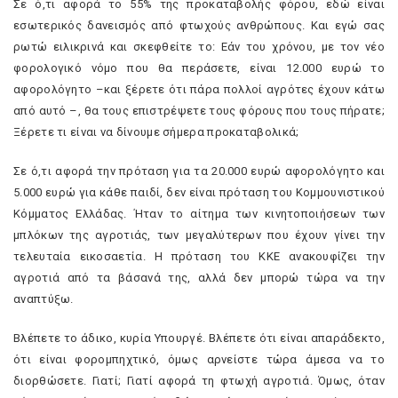
Σε ό,τι αφορά το 55% της προκαταβολής φόρου, εδώ είναι
εσωτερικός δανεισμός από φτωχούς ανθρώπους. Και εγώ σας
ρωτώ ειλικρινά και σκεφθείτε το: Εάν του χρόνου, με τον νέο
φορολογικό νόμο που θα περάσετε, είναι 12.000 ευρώ το
αφορολόγητο –και ξέρετε ότι πάρα πολλοί αγρότες έχουν κάτω
από αυτό –, θα τους επιστρέψετε τους φόρους που τους πήρατε;
Ξέρετε τι είναι να δίνουμε σήμερα προκαταβολικά;
Σε ό,τι αφορά την πρόταση για τα 20.000 ευρώ αφορολόγητο και
5.000 ευρώ για κάθε παιδί, δεν είναι πρόταση του Κομμουνιστικού
Κόμματος Ελλάδας. Ήταν το αίτημα των κινητοποιήσεων των
μπλόκων της αγροτιάς, των μεγαλύτερων που έχουν γίνει την
τελευταία εικοσαετία. Η πρόταση του ΚΚΕ ανακουφίζει την
αγροτιά από τα βάσανά της, αλλά δεν μπορώ τώρα να την
αναπτύξω.
Βλέπετε το άδικο, κυρία Υπουργέ. Βλέπετε ότι είναι απαράδεκτο,
ότι είναι φορομπηχτικό, όμως αρνείστε τώρα άμεσα να το
διορθώσετε. Γιατί; Γιατί αφορά τη φτωχή αγροτιά. Όμως, όταν