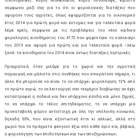
Οικονομικών): Κυρία Μανωλάκου, κυρία συνάδελφε, είμαστε
σύμφωνοι μαζί σας για το ότι οι φορολογικές διατάξεις που
αφορούν τους αγρότες, όπως εφαρμόζονται για το οικονομικό
έτος 2014 για πρώτη φορά και ευτυχώς και για τελευταία φορά
λέμε εμείς, σύμφωνα με τις προβλέψεις του νέου κώδικα
φορολογίας εισοδήματος του 4172 που ψηφίστηκε το καλοκαίρι
του 2013 και αφορά για πρώτη και για τελευταία φορά –λέω
ξανά- τα εισοδήματα του 2014 είναι όντως διατάξεις ληστρικές.
Πραγματικά, όταν μιλάμε για το χωριό και την αγροτική
παραγωγή και μάλιστα στις συνθήκες που επικρατούν σήμερα, τι
άλλο θα μπορούσε να είναι το να υπάρχει φορολόγηση 13% από
το πρώτο ευρώ, το να λειτουργεί σαν τεκμήριο διαβίωσης αν έχει
καταστραφεί η σοδειά και δεν υπάρχουν έσοδα και μόνο ζημιές,
το να υπάρχει το τέλος επιτηδεύματος, το να υπάρχει μία
προκαταβολή φόρου αντίστοιχη με όλη την υπόλοιπη κοινωνία,
δηλαδή 55%, που είναι εξοντωτική έτσι κι αλλιώς, αλλά στο
χωριό πια τα πράγματα φεύγουν έξω από κάθε όριο και, βέβαια,
η φορολόγηση των επιδοτήσεων και των αποζημιώσεων;