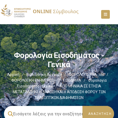
Φορολογία Εισοδήματος -
Γενικά
Αρχική
/
Βιβλιοθήκη Αρχείων
/
ΦΟΡΟΛΟΓΙΣΤΙΚΑ_old
/
ΦΟΡΟΛΟΓΙΚΗ ΕΝΗΜΕΡΩΣΗ
/
ΕΙΣΟΔΗΜΑ
/
Φορολογία
Εισοδήματος - Γενικά
/
ΑΠΟ ΜΗΝΙΑΙΑ ΣΕ ΕΤΗΣΙΑ
ΜΕΤΑΤΡΑΠΗΚΕ Η ΔΗΛΩΣΗ ΚΑΙ Η ΑΠΟΔΟΣΗ ΦΟΡΟΥ ΤΩΝ
ΤΗΛΕΟΠΤΙΚΩΝ ΔΙΑΦΗΜΙΣΕΩΝ