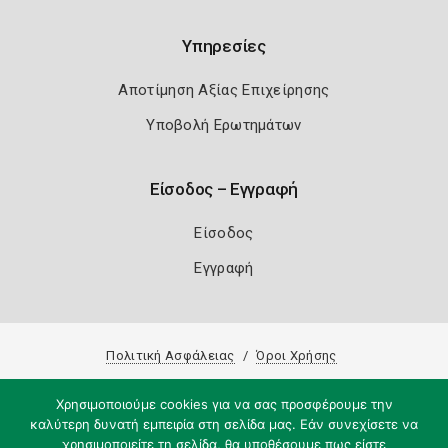
Υπηρεσίες
Αποτίμηση Αξίας Επιχείρησης
Υποβολή Ερωτημάτων
Είσοδος – Εγγραφή
Είσοδος
Εγγραφή
Πολιτική Ασφάλειας
Όροι Χρήσης
Copyright 2026
Knowledge A.E.
Χρησιμοποιούμε cookies για να σας προσφέρουμε την
καλύτερη δυνατή εμπειρία στη σελίδα μας. Εάν συνεχίσετε να
χρησιμοποιείτε τη σελίδα, θα υποθέσουμε πως είστε