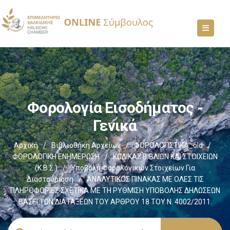
Φορολογία Εισοδήματος -
Γενικά
Αρχική
/
Βιβλιοθήκη Αρχείων
/
ΦΟΡΟΛΟΓΙΣΤΙΚΑ_old
/
ΦΟΡΟΛΟΓΙΚΗ ΕΝΗΜΕΡΩΣΗ
/
ΚΩΔΙΚΑΣ ΒΙΒΛΙΩΝ ΚΑΙ ΣΤΟΙΧΕΙΩΝ
(Κ.Β.Σ.)
/
Υποβολή Φορολογικών Στοιχείων Για
Διασταύρωση
/
ΑΝΑΛΥΤΙΚΟΣ ΠΙΝΑΚΑΣ ΜΕ ΟΛΕΣ ΤΙΣ
ΠΛΗΡΟΦΟΡΙΕΣ ΣΧΕΤΙΚΑ ΜΕ ΤΗ ΡΥΘΜΙΣΗ ΥΠΟΒΟΛΗΣ ΔΗΛΩΣΕΩΝ
ΒΑΣΕΙ ΤΩΝ ΔΙΑΤΑΞΕΩΝ ΤΟΥ ΑΡΘΡΟΥ 18 ΤΟΥ Ν. 4002/2011.