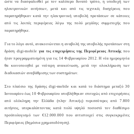
ώστε να διασφαλισθεί με τον καλύτερο δυνατό τρόπο, η υποδοχή των
ηλεκτρονικών αιτήσεων, μετά και από τις τεχνικές δυσχέρειες που
παρατηρήθηκαν κατά την ηλεκτρονική υποβολή προτάσεων σε κάποιες
από τις λοιπές περιφέρειες λόγω της πολύ μεγάλης συμμετοχής που
παρατηρήθηκε.
Για το λόγο αυτό, ανακοινώνεται η αναβολή της υποβολής προτάσεων στη
δράση digi-mobile
για τις επιχειρήσεις της Περιφέρειας Αττικής
που
ήταν προγραμματισμένη για τις 14 Φεβρουαρίου 2012. Η νέα ημερομηνία
θα κοινοποιηθεί με νεότερη ανακοίνωση, μετά την ολοκλήρωση των
διαδικασιών αναβάθμισης των συστημάτων.
Στο πλαίσιο της δράσης digi-mobile και κατά το διάστημα μεταξύ 30
Ιανουαρίου έως 10 Φεβρουαρίου υποβλήθηκαν επιτυχώς από επιχειρήσεις
από ολόκληρη την Ελλάδα (πλην Αττικής) περισσότερες από 7.800
αιτήσεις, υπερκαλύπτοντας κατά πολύ υψηλό ποσοστό τον διαθέσιμο
προϋπολογισμό των €12.000.000 που αντιστοιχεί στις συγκεκριμένες
Περιφέρειες (δημόσια χρηματοδότηση).