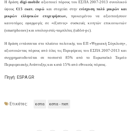
Η δράση
digi-mobile
αξιοποιεί πόρους του ΕΣΠΑ 2007-2013 συνολικού
ύψους
€15 εκατ. ευρώ
και στοχεύει στην
ενίσχυση πολύ μικρών και
μικρών ελληνικών επιχειρήσεων,
προκειμένου να αξιοποιήσουν
καινοτόμες εφαρμογές σε «έξυπνες» συσκευές κινητών επικοινωνιών
(smartphones) και υπολογιστές-ταμπλέτες (tablet-pc).
Η δράση εντάσσεται στο πλαίσιο πολιτικής του ΕΠ «Ψηφιακή Σύγκλιση»,
αξιοποιώντας πόρους από όλες τις Περιφέρειες του ΕΣΠΑ 2007-2013 και
συγχρηματοδοτείται σε ποσοστό 85% από το Ευρωπαϊκό Ταμείο
Περιφερειακής Ανάπτυξης και κατά 15% από εθνικούς πόρους.
Πηγή: ESPA.GR
Ετικέτες:
εσπα
εσπα - πεπ