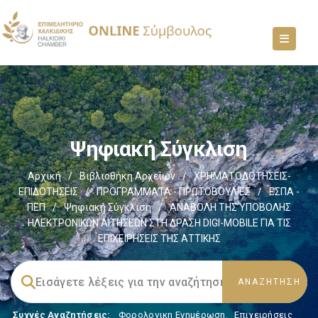
Ψηφιακή Σύγκλιση
Αρχική
/
Βιβλιοθήκη Αρχείων
/
ΧΡΗΜΑΤΟΔΟΤΗΣΕΙΣ-
ΕΠΙΔΟΤΗΣΕΙΣ
/
ΠΡΟΓΡΑΜΜΑΤΑ - ΠΡΩΤΟΒΟΥΛΙΕΣ
/
ΕΣΠΑ -
ΠΕΠ
/
Ψηφιακή Σύγκλιση
/
ΑΝΑΒΟΛΗ ΤΗΣ ΥΠΟΒΟΛΗΣ
ΗΛΕΚΤΡΟΝΙΚΩΝ ΑΙΤΗΣΕΩΝ ΣΤΗ ΔΡΑΣΗ DIGI-MOBILE ΓΙΑ ΤΙΣ
ΕΠΙΧΕΙΡΗΣΕΙΣ ΤΗΣ ΑΤΤΙΚΗΣ
Συχνές Αναζητήσεις:
Φορολογικη Ενημέρωση
,
Επιχειρήσεις