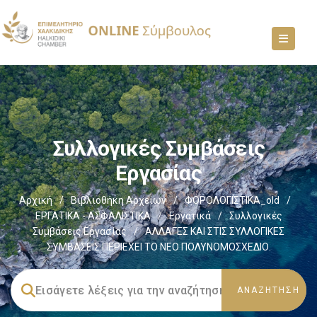
Συλλογικές Συμβάσεις
Εργασίας
Αρχική
/
Βιβλιοθήκη Αρχείων
/
ΦΟΡΟΛΟΓΙΣΤΙΚΑ_old
/
ΕΡΓΑΤΙΚΑ - ΑΣΦΑΛΙΣΤΙΚΑ
/
Εργατικά
/
Συλλογικές
Συμβάσεις Εργασίας
/
ΑΛΛΑΓΕΣ ΚΑΙ ΣΤΙΣ ΣΥΛΛΟΓΙΚΕΣ
ΣΥΜΒΑΣΕΙΣ ΠΕΡΙΕΧΕΙ ΤΟ ΝΕΟ ΠΟΛΥΝΟΜΟΣΧΕΔΙΟ.