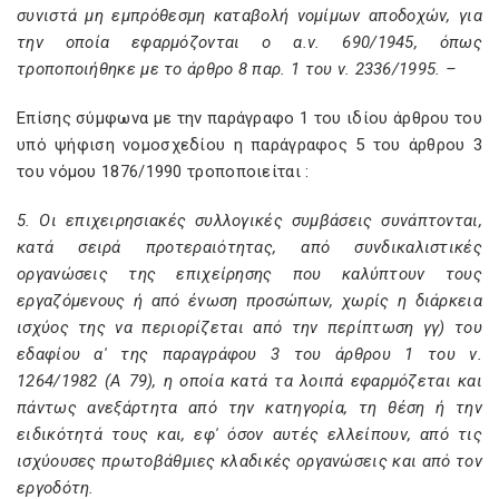
συνιστά μη εμπρόθεσμη καταβολή νομίμων αποδοχών, για
την οποία εφαρμόζονται ο α.ν. 690/1945, όπως
τροποποιήθηκε με το άρθρο 8 παρ. 1 του ν. 2336/1995. –
Επίσης σύμφωνα με την παράγραφο 1 του ιδίου άρθρου του
υπό ψήφιση νομοσχεδίου η παράγραφος 5 του άρθρου 3
του νόμου 1876/1990 τροποποιείται :
5. Οι επιχειρησιακές συλλογικές συμβάσεις συνάπτονται,
κατά σειρά προτεραιότητας, από συνδικαλιστικές
οργανώσεις της επιχείρησης που καλύπτουν τους
εργαζόμενους ή από ένωση προσώπων, χωρίς η διάρκεια
ισχύος της να περιορίζεται από την περίπτωση γγ) του
εδαφίου α' της παραγράφου 3 του άρθρου 1 του ν.
1264/1982 (Α 79), η οποία κατά τα λοιπά εφαρμόζεται και
πάντως ανεξάρτητα από την κατηγορία, τη θέση ή την
ειδικότητά τους και, εφ' όσον αυτές ελλείπουν, από τις
ισχύουσες πρωτοβάθμιες κλαδικές οργανώσεις και από τον
εργοδότη.