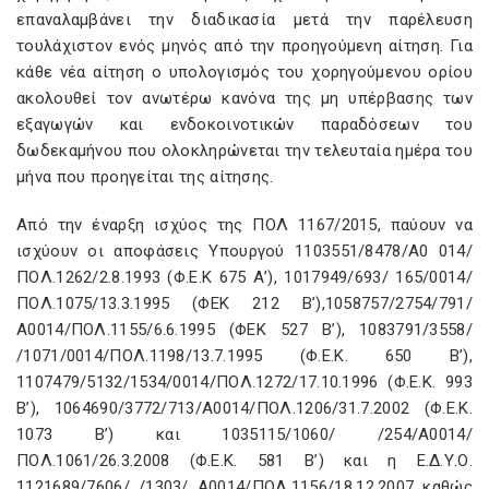
επαναλαμβάνει την διαδικασία μετά την παρέλευση
τουλάχιστον ενός μηνός από την προηγούμενη αίτηση. Για
κάθε νέα αίτηση ο υπολογισμός του χορηγούμενου ορίου
ακολουθεί τον ανωτέρω κανόνα της μη υπέρβασης των
εξαγωγών και ενδοκοινοτικών παραδόσεων του
δωδεκαμήνου που ολοκληρώνεται την τελευταία ημέρα του
μήνα που προηγείται της αίτησης.
Από την έναρξη ισχύος της ΠΟΛ 1167/2015, παύουν να
ισχύουν οι αποφάσεις Υπουργού 1103551/8478/Α0 014/
ΠΟΛ.1262/2.8.1993 (Φ.Ε.Κ 675 Α’), 1017949/693/ 165/0014/
ΠΟΛ.1075/13.3.1995 (ΦΕΚ 212 Β’),1058757/2754/791/
Α0014/ΠΟΛ.1155/6.6.1995 (ΦΕΚ 527 Β’), 1083791/3558/
/1071/0014/ΠΟΛ.1198/13.7.1995 (Φ.Ε.Κ. 650 Β’),
1107479/5132/1534/0014/ΠΟΛ.1272/17.10.1996 (Φ.Ε.Κ. 993
Β’), 1064690/3772/713/Α0014/ΠΟΛ.1206/31.7.2002 (Φ.Ε.Κ.
1073 Β’) και 1035115/1060/ /254/Α0014/
ΠΟΛ.1061/26.3.2008 (Φ.Ε.Κ. 581 Β’) και η Ε.Δ.Υ.Ο.
1121689/7606/ /1303/ Α0014/ΠΟΛ.1156/18.12.2007 καθώς